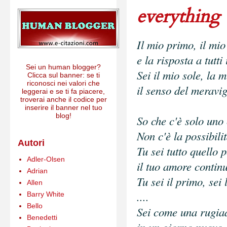
everything
Il mio primo, il mio 
e la risposta a tutti
Sei un human blogger?
Sei il mio sole, la m
Clicca sul banner: se ti
riconosci nei valori che
il senso del meravig
leggerai e se ti fa piacere,
troverai anche il codice per
inserire il banner nel tuo
blog!
So che c'è solo uno
Non c'è la possibilit
Autori
Tu sei tutto quello p
Adler-Olsen
il tuo amore contin
Adrian
Tu sei il primo, sei l
Allen
....
Barry White
Bello
Sei come una rugia
Benedetti