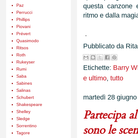
questa canzone e
Paz
Perrucci
ritmo e dalla magi
Phillips
Piovani
.
Prévert
Quasimodo
Pubblicato da
Rit
Ritsos
Roth
Rukeyser
Etichette:
Barry W
Rumi
Saba
e ultimo
,
tutto
Sabines
Salinas
martedì 28 giugno
Schubert
Shakespeare
Partecipa al
Shelley
Sledge
sono le scen
Sorrentino
Tagore