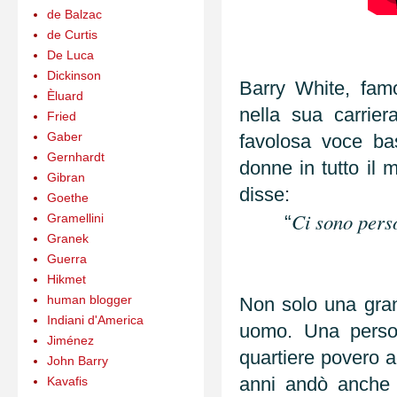
de Balzac
de Curtis
De Luca
Dickinson
Barry White, fam
Èluard
nella sua carrie
Fried
Gaber
favolosa voce ba
Gernhardt
donne in tutto il
Gibran
disse:
Goethe
Ci sono pers
Gramellini
“
Granek
Guerra
Hikmet
human blogger
Non solo una gra
Indiani d'America
uomo. Una person
Jiménez
quartiere povero a
John Barry
anni andò anche i
Kavafis