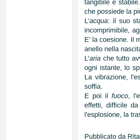
tangibile e stabil
che possiede la più
L'
acqua
: il suo s
incomprimibile, ag
E' la coesione. Il
anello nella nascit
L'
aria
che tutto avv
ogni istante, lo s
La vibrazione, l
soffia.
E poi il
fuoco
, l
effetti, difficile 
l'esplosione, la tr
Pubblicato da
Rit