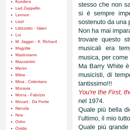
Kundera
stesso che non s
Led Zeppellin
si è sempre impeg
Lennon
sostenuto da una pr
Liszt
Littizzetto - Valeri
Non ha mai imparat
Loi
trovare questo st
M. Jagger - K. Richard
musicali era tem
Magritte
Mastroianni
musica, per come lu
Mazzantini
Ma Barry White è u
Merini
musicisti, di temp
Milne
Mina - Celentano
tantissimo!!!
Moravia
You're the First, t
Morra - Fabrizio
nel 1974.
Mozart - Da Ponte
Neruda
Quale più bella di
Noa
l’ultimo, il mio tutt
Osho
Quale più grande 
Ovidio