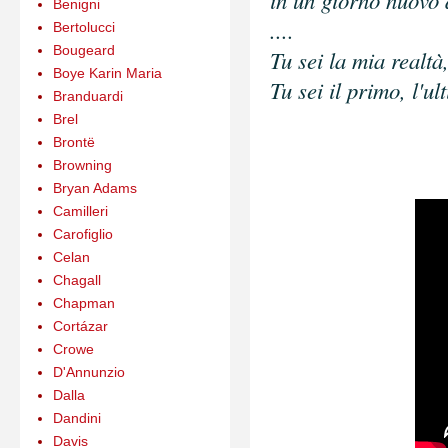
in un giorno nuovo 
Benigni
....
Bertolucci
Bougeard
Tu sei la mia realt
Boye Karin Maria
Tu sei il primo, l'ul
Branduardi
Brel
Brontë
Browning
Bryan Adams
Camilleri
Carofiglio
Celan
Chagall
Chapman
Cortázar
Crowe
D'Annunzio
Dalla
Dandini
Davis