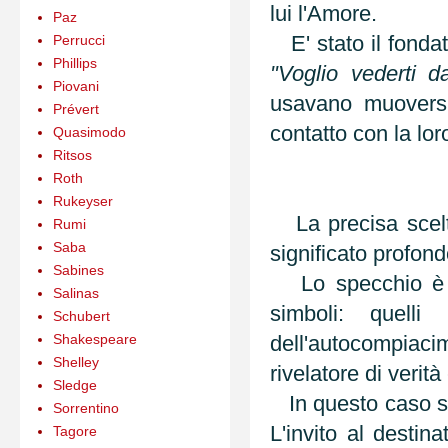
lui l'Amore.
Paz
E' stato il fondat
Perrucci
Phillips
"Voglio vederti d
Piovani
usavano muoversi
Prévert
contatto con la lor
Quasimodo
Ritsos
Roth
Rukeyser
La precisa scelt
Rumi
Saba
significato profon
Sabines
Lo specchio è un
Salinas
simboli: quelli
Schubert
Shakespeare
dell'autocompiacim
Shelley
rivelatore di verità
Sledge
In questo caso so
Sorrentino
L'invito al destin
Tagore