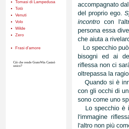
Tomasi di Lampedusa
accompagnato dall
Totò
del proprio ego.
S
Venuti
incontro
con l'al
Volo
Wilde
persona essa diven
Zero
che aiuta a rivelar
Lo specchio può d
Frasi d'amore
bisogni ed ai de
Ciò che rende
GratoWin
Casinò
riflessa non ci sar
unico?
oltrepassa la ragi
Quando si è inna
con gli occhi di un
sono come uno s
Lo specchio è in
l'immagine rifles
l'altro non più co