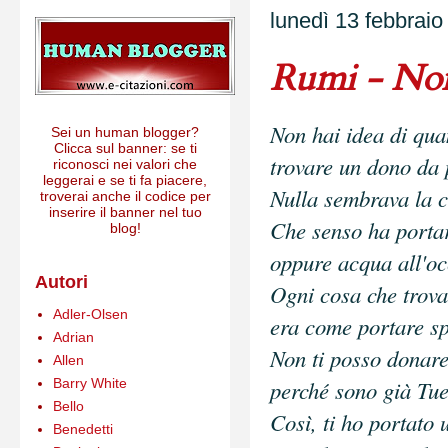
lunedì 13 febbraio
Rumi - Non
Non hai idea di quan
Sei un human blogger?
Clicca sul banner: se ti
trovare un dono da 
riconosci nei valori che
leggerai e se ti fa piacere,
Nulla sembrava la c
troverai anche il codice per
inserire il banner nel tuo
Che senso ha portar
blog!
oppure acqua all'o
Autori
Ogni cosa che trova
Adler-Olsen
era come portare sp
Adrian
Non ti posso donare
Allen
Barry White
perché sono già Tue
Bello
Così, ti ho portato 
Benedetti