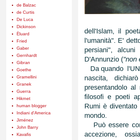
de Balzac
de Curtis
De Luca
Dickinson
dell'Islam, il poe
Èluard
l'umanità". E' dett
Fried
Gaber
persiani", alcuni
Gernhardt
D'Annunzio (
"non 
Gibran
Da quando l'UNES
Goethe
nascita, dichia
Gramellini
Granek
presentandolo al
Guerra
filosofi e poeti a
Hikmet
Rumi è diventato t
human blogger
Indiani d'America
mondo.
Jiménez
Può essere consi
John Barry
accezione, ossi
Kavafis