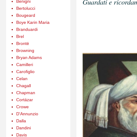
Guardati e ricordam
Benigni
Bertolucci
Bougeard
Boye Karin Maria
Branduardi
Brel
Brontë
Browning
Bryan Adams
Camilleri
Carofiglio
Celan
Chagall
Chapman
Cortázar
Crowe
D'Annunzio
Dalla
Dandini
Davis