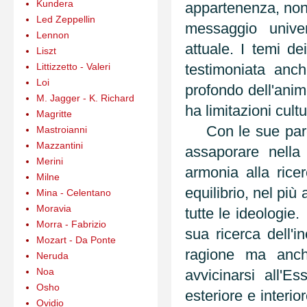
Kundera
appartenenza, non 
Led Zeppellin
messaggio univ
Lennon
attuale. I temi de
Liszt
Littizzetto - Valeri
testimoniata anc
Loi
profondo dell'an
M. Jagger - K. Richard
ha limitazioni cultu
Magritte
Con le sue parol
Mastroianni
Mazzantini
assaporare nella 
Merini
armonia alla rice
Milne
equilibrio, nel più
Mina - Celentano
Moravia
tutte le ideologie.
Morra - Fabrizio
sua ricerca dell'i
Mozart - Da Ponte
ragione ma anch
Neruda
Noa
avvicinarsi all'
Osho
esteriore e interi
Ovidio