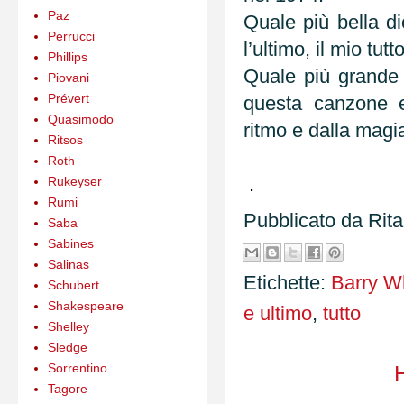
Paz
Quale più bella di
Perrucci
l’ultimo, il mio tutt
Phillips
Quale più grande 
Piovani
Prévert
questa canzone e
Quasimodo
ritmo e dalla magi
Ritsos
Roth
.
Rukeyser
Rumi
Pubblicato da
Rit
Saba
Sabines
Salinas
Etichette:
Barry W
Schubert
Shakespeare
e ultimo
,
tutto
Shelley
Sledge
Sorrentino
Tagore