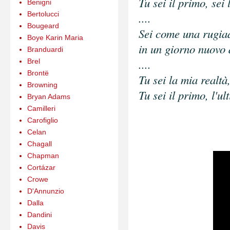
Tu sei il primo, sei l
Benigni
Bertolucci
....
Bougeard
Sei come una rugia
Boye Karin Maria
in un giorno nuovo 
Branduardi
....
Brel
Brontë
Tu sei la mia realt
Browning
Tu sei il primo, l'ul
Bryan Adams
Camilleri
Carofiglio
Celan
Chagall
Chapman
Cortázar
Crowe
D'Annunzio
Dalla
Dandini
Davis