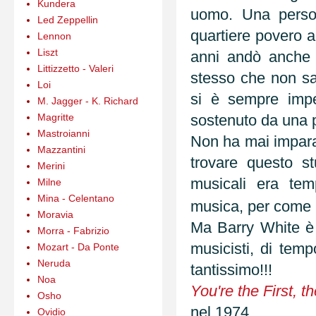
Kundera
uomo. Una person
Led Zeppellin
quartiere povero a
Lennon
Liszt
anni andò anche i
Littizzetto - Valeri
stesso che non s
Loi
si è sempre impeg
M. Jagger - K. Richard
Magritte
sostenuto da una pr
Mastroianni
Non ha mai imparat
Mazzantini
trovare questo st
Merini
musicali era tem
Milne
Mina - Celentano
musica, per come lu
Moravia
Ma Barry White è u
Morra - Fabrizio
musicisti, di temp
Mozart - Da Ponte
Neruda
tantissimo!!!
Noa
You're the First, t
Osho
nel 1974.
Ovidio