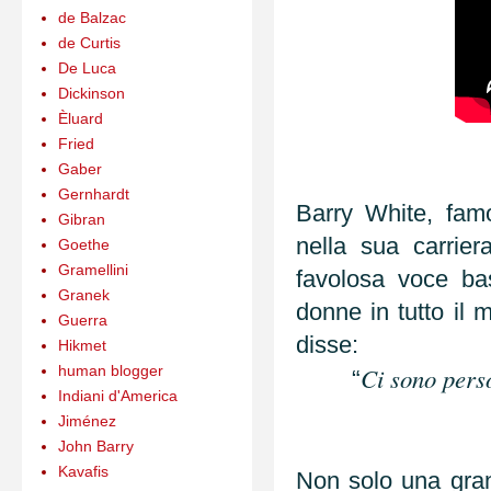
de Balzac
de Curtis
De Luca
Dickinson
Èluard
Fried
Gaber
Gernhardt
Barry White, fam
Gibran
nella sua carrie
Goethe
Gramellini
favolosa voce ba
Granek
donne in tutto il
Guerra
disse:
Hikmet
human blogger
Ci sono pers
“
Indiani d'America
Jiménez
John Barry
Kavafis
Non solo una gra