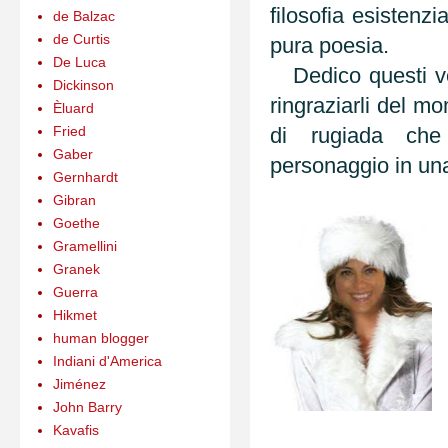
filosofia esistenz
de Balzac
de Curtis
pura poesia.
De Luca
Dedico questi ver
Dickinson
ringraziarli del m
Èluard
Fried
di rugiada ch
Gaber
personaggio in una
Gernhardt
Gibran
Goethe
Gramellini
Granek
Guerra
Hikmet
human blogger
Indiani d'America
Jiménez
John Barry
Kavafis