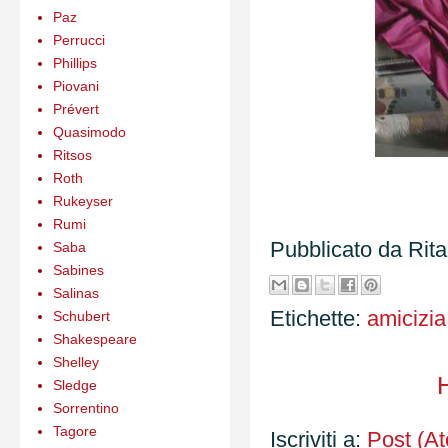
Paz
Perrucci
Phillips
Piovani
Prévert
Quasimodo
Ritsos
Roth
Rukeyser
Rumi
Pubblicato da
Rit
Saba
Sabines
Salinas
Etichette:
amicizia
Schubert
Shakespeare
Shelley
Sledge
Sorrentino
Tagore
Iscriviti a:
Post (A