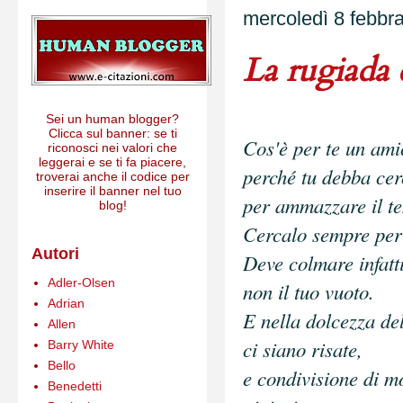
mercoledì 8 febbr
La rugiada d
Sei un human blogger?
Clicca sul banner: se ti
Cos'è per te un ami
riconosci nei valori che
leggerai e se ti fa piacere,
perché tu debba cer
troverai anche il codice per
inserire il banner nel tuo
per ammazzare il t
blog!
Cercalo sempre per 
Autori
Deve colmare infatti
Adler-Olsen
non il tuo vuoto.
Adrian
E nella dolcezza del
Allen
ci siano risate,
Barry White
Bello
e condivisione di m
Benedetti