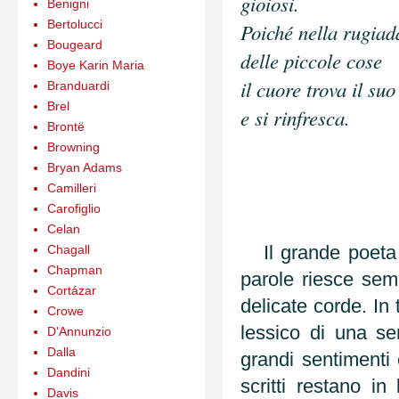
gioiosi.
Benigni
Bertolucci
Poiché nella rugiad
Bougeard
delle piccole cose
Boye Karin Maria
il cuore trova il su
Branduardi
Brel
e si rinfresca.
Brontë
Browning
Bryan Adams
Camilleri
Carofiglio
Celan
Il grande poeta e
Chagall
Chapman
parole riesce sem
Cortázar
delicate corde. In
Crowe
lessico di una se
D'Annunzio
Dalla
grandi sentimenti 
Dandini
scritti restano in
Davis