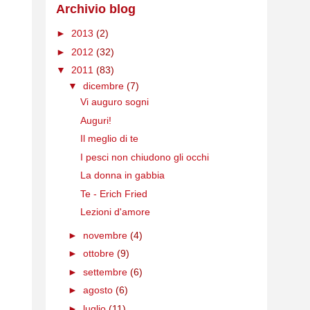
Archivio blog
►
2013
(2)
►
2012
(32)
▼
2011
(83)
▼
dicembre
(7)
Vi auguro sogni
Auguri!
Il meglio di te
I pesci non chiudono gli occhi
La donna in gabbia
Te - Erich Fried
Lezioni d'amore
►
novembre
(4)
►
ottobre
(9)
►
settembre
(6)
►
agosto
(6)
►
luglio
(11)