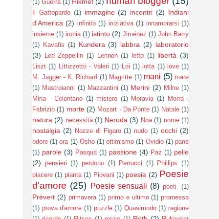
human blogger
(15)
Hikmet
(2)
(1)
Guerra
(1)
immagine
(2)
incontri
(2)
Indiani
Il Gattopardo
(1)
d'America
(2)
infinito
(1)
iniziativa
(1)
innamorarsi
(1)
istinto
(2)
insieme
(1)
ironia
(1)
Jiménez
(1)
John Barry
Kundera
(3)
labbra
(2)
laboratorio
(1)
Kavafis
(1)
(3)
libertà
(3)
Led Zeppellin
(1)
Lennon
(1)
letto
(1)
Liszt
(1)
Littizzetto - Valeri
(1)
Loi
(1)
lotta
(1)
love
(1)
mani
(5)
M. Jagger - K. Richard
(1)
Magritte
(1)
mare
Merini
(2)
(1)
Mastroianni
(1)
Mazzantini
(1)
Milne
(1)
Mina - Celentano
(1)
mistero
(1)
Moravia
(1)
Morra -
morte
(2)
Fabrizio
(1)
Mozart - Da Ponte
(1)
Natale
(1)
natura
(2)
Neruda
(3)
necessità
(1)
Noa
(1)
nome
(1)
nostalgia
(2)
occhi
(2)
Nozze di Figaro
(1)
nudo
(1)
odore
(1)
ora
(1)
Osho
(1)
ottimismo
(1)
Ovidio
(1)
pane
parole
(3)
passione
(4)
pelle
(1)
Pasqua
(1)
Paz
(1)
(2)
pensieri
(1)
perdono
(1)
Perrucci
(1)
Phillips
(1)
Poesie
poesia
(2)
piacere
(1)
pianta
(1)
Piovani
(1)
d'amore
(25)
Poesie sensuali
(8)
poeti.
(1)
Prévert
(2)
primavera
(1)
primo e ultimo
(1)
promessa
(1)
prova d'amore
(1)
puzzle
(1)
Quasimodo
(1)
ragione
Roth
(2)
(1)
ricordo
(1)
Ritsos
(1)
rosso
(1)
Rukeyser