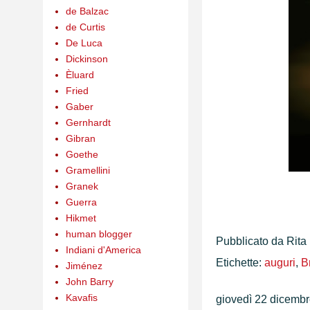
de Balzac
de Curtis
De Luca
Dickinson
Èluard
Fried
Gaber
Gernhardt
Gibran
Goethe
Gramellini
Granek
Guerra
Hikmet
human blogger
Pubblicato da
Rita
Indiani d'America
Etichette:
auguri
,
B
Jiménez
John Barry
Kavafis
giovedì 22 dicemb