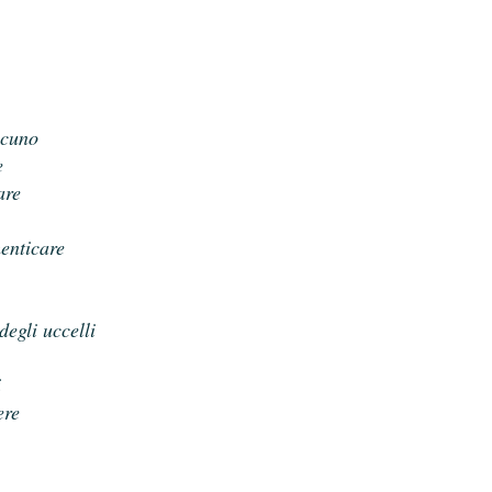
lcuno
e
are
menticare
degli uccelli
i
ere