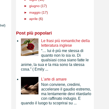
►
giugno
(17)
►
maggio
(17)
►
aprile
(6)
Brel)
Post più popolari
Le frasi più romantiche della
letteratura inglese
“… lui è più me stessa di
quanto non lo sia io. Di
qualsiasi cosa siano fatte le
anime, la sua e la mia sono la stessa
cosa.” ( Emily ...
L'arte di amare
Non conviene, credimi,
accelerare il gaudio estremo,
ma lentamente devi ritardarlo
con raffinato indugio. E
quando il luogo tu scoprirai su ...