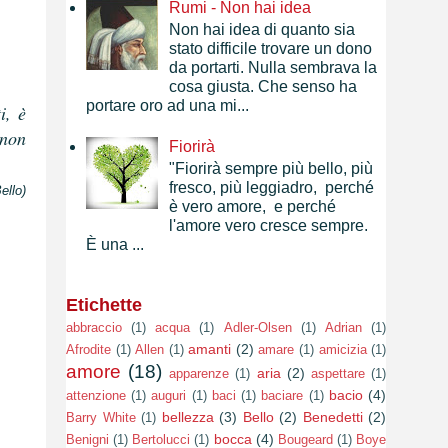
Rumi - Non hai idea
Non hai idea di quanto sia
stato difficile trovare un dono
da portarti. Nulla sembrava la
cosa giusta. Che senso ha
portare oro ad una mi...
i, è
 non
Fiorirà
"Fiorirà sempre più bello, più
fresco, più leggiadro, perché
ello)
è vero amore, e perché
l'amore vero cresce sempre.
È una ...
Etichette
abbraccio
(1)
acqua
(1)
Adler-Olsen
(1)
Adrian
(1)
amanti
(2)
Afrodite
(1)
Allen
(1)
amare
(1)
amicizia
(1)
amore
(18)
aria
(2)
apparenze
(1)
aspettare
(1)
bacio
(4)
attenzione
(1)
auguri
(1)
baci
(1)
baciare
(1)
bellezza
(3)
Bello
(2)
Benedetti
(2)
Barry White
(1)
bocca
(4)
Benigni
(1)
Bertolucci
(1)
Bougeard
(1)
Boye