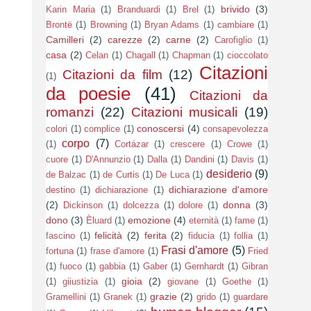
brivido
(3)
Karin Maria
(1)
Branduardi
(1)
Brel
(1)
Brontë
(1)
Browning
(1)
Bryan Adams
(1)
cambiare
(1)
Camilleri
(2)
carezze
(2)
carne
(2)
Carofiglio
(1)
casa
(2)
Celan
(1)
Chagall
(1)
Chapman
(1)
cioccolato
Citazioni
Citazioni da film
(12)
(1)
da poesie
(41)
Citazioni da
romanzi
(22)
Citazioni musicali
(19)
conoscersi
(4)
colori
(1)
complice
(1)
consapevolezza
corpo
(7)
(1)
Cortázar
(1)
crescere
(1)
Crowe
(1)
cuore
(1)
D'Annunzio
(1)
Dalla
(1)
Dandini
(1)
Davis
(1)
desiderio
(9)
de Balzac
(1)
de Curtis
(1)
De Luca
(1)
dichiarazione d'amore
destino
(1)
dichiarazione
(1)
(2)
donna
(3)
Dickinson
(1)
dolcezza
(1)
dolore
(1)
dono
(3)
emozione
(4)
Èluard
(1)
eternità
(1)
fame
(1)
felicità
(2)
ferita
(2)
fascino
(1)
fiducia
(1)
follia
(1)
Frasi d'amore
(5)
fortuna
(1)
frase d'amore
(1)
Fried
(1)
fuoco
(1)
gabbia
(1)
Gaber
(1)
Gernhardt
(1)
Gibran
gioia
(2)
(1)
giiustizia
(1)
giovane
(1)
Goethe
(1)
grazie
(2)
Gramellini
(1)
Granek
(1)
grido
(1)
guardare