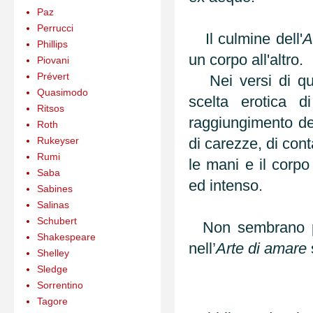
Paz
Perrucci
Il culmine dell'
A
Phillips
un corpo all'altro.
Piovani
Prévert
Nei versi di que
Quasimodo
scelta erotica d
Ritsos
raggiungimento del 
Roth
Rukeyser
di carezze, di cont
Rumi
le mani e il cor
Saba
ed intenso.
Sabines
Salinas
Schubert
Non sembrano pas
Shakespeare
nell’
Arte di amare
Shelley
Sledge
Sorrentino
Tagore