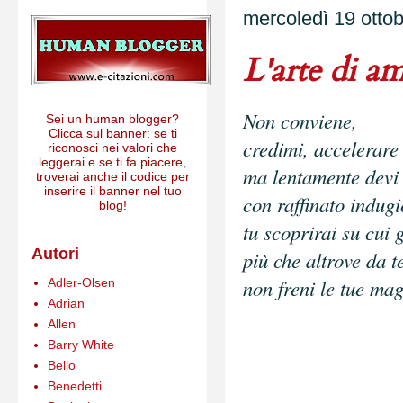
mercoledì 19 otto
L'arte di a
Non conviene,
Sei un human blogger?
Clicca sul banner: se ti
credimi, accelerare
riconosci nei valori che
leggerai e se ti fa piacere,
ma lentamente devi 
troverai anche il codice per
inserire il banner nel tuo
con raffinato indug
blog!
tu scoprirai su cui
Autori
più che altrove da 
non freni le tue ma
Adler-Olsen
Adrian
Allen
Barry White
Bello
Benedetti