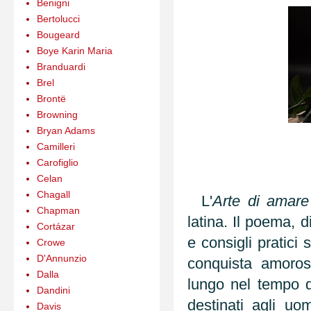
Benigni
Bertolucci
Bougeard
Boye Karin Maria
Branduardi
Brel
Brontë
Browning
Bryan Adams
Camilleri
Carofiglio
Celan
Chagall
L'
Arte di amare
Chapman
latina. Il poema, d
Cortázar
e consigli pratici
Crowe
D'Annunzio
conquista amoros
Dalla
lungo nel tempo de
Dandini
destinati agli uo
Davis