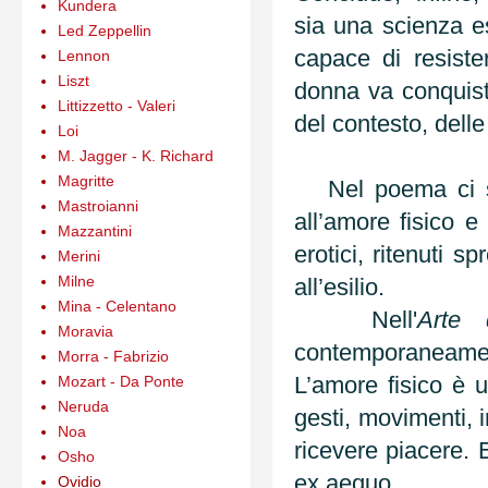
Kundera
sia una scienza e
Led Zeppellin
capace di resister
Lennon
Liszt
donna va conquis
Littizzetto - Valeri
del contesto, delle
Loi
M. Jagger - K. Richard
Magritte
Nel poema ci son
Mastroianni
all’amore fisico e
Mazzantini
erotici, ritenuti s
Merini
Milne
all’esilio.
Mina - Celentano
Nell'
Arte 
Moravia
contemporaneament
Morra - Fabrizio
L’amore fisico
è u
Mozart - Da Ponte
Neruda
gesti, movimenti,
Noa
ricevere piacere.
Osho
ex aequo.
Ovidio