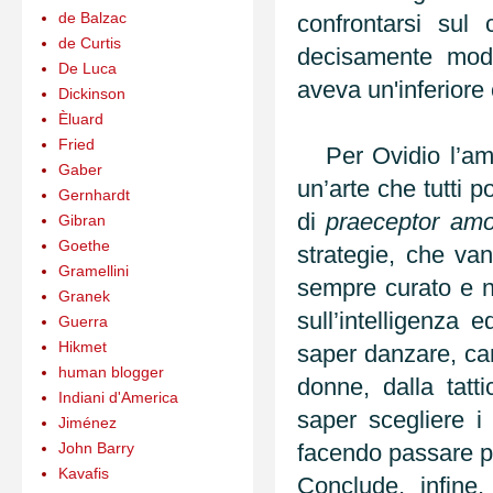
de Balzac
confrontarsi su
de Curtis
decisamente mode
De Luca
aveva un'inferiore
Dickinson
Èluard
Fried
Per Ovidio l’amo
Gaber
un’arte che tutti 
Gernhardt
di
praeceptor amo
Gibran
Goethe
strategie, che va
Gramellini
sempre curato e na
Granek
sull’intelligenza 
Guerra
Hikmet
saper danzare, can
human blogger
donne, dalla tatt
Indiani d'America
saper scegliere i
Jiménez
John Barry
facendo passare per
Kavafis
Conclude, infine,