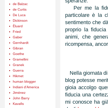
speranze.
de Balzac
Per me la fiduci
de Curtis
particolare è la 
De Luca
Dickinson
sentimento che dà
Èluard
proprio la fiducia
Fried
animi, che gener
Gaber
Gernhardt
ricompensa, ancor
Gibran
Goethe
Gramellini
Granek
Guerra
Nella giornata di 
Hikmet
blog potesse meri
human blogger
gioia accolgo que
Indiani d'America
Jiménez
fiducia una certe
John Barry
mi conosce ha già
Kavafis