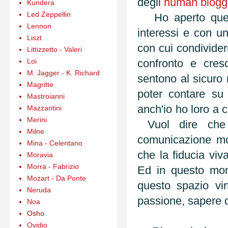
degli
human blogg
Kundera
Led Zeppellin
Ho aperto quest
Lennon
interessi e con u
Liszt
con cui condivider
Littizzetto - Valeri
Loi
confronto e cres
M. Jagger - K. Richard
sentono al sicuro 
Magritte
poter contare su
Mastroianni
anch'io ho loro a 
Mazzantini
Merini
Vuol dire che 
Milne
comunicazione mot
Mina - Celentano
che la fiducia viv
Moravia
Morra - Fabrizio
Ed in questo mon
Mozart - Da Ponte
questo spazio vi
Neruda
passione, sapere di
Noa
Osho
Ovidio