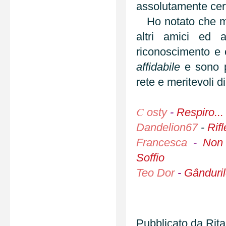
assolutamente certa
Ho notato che molt
altri amici ed 
riconoscimento e 
affidabile
e sono pe
rete e meritevoli 
C
osty
-
Respiro... 
Dandelion67
-
Rif
Francesca
-
Non s
Soffio
Teo Dor
-
Gânduril
Pubblicato da
Rit