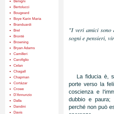
Benigni
Bertolucci
Bougeard
Boye Karin Maria
Branduardi
"I veri amici sono 
Brel
Brontë
sogni e pensieri, vir
Browning
Bryan Adams
Camilleri
Carofiglio
Celan
Chagall
La fiducia è, se
Chapman
Cortázar
porte verso la fel
Crowe
coscienza e l'im
D'Annunzio
dubbio e paura; 
Dalla
perché non può es
Dandini
Davis