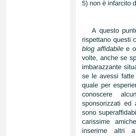
5) non è infarcito d
A questo punto 
rispettano questi 
blog affidabile
e or
volte, anche se s
imbarazzante situa
se le avessi fatte 
quale per esperi
conoscere alcu
sponsorizzati ed 
sono superaffidabi
carissime amich
inserirne altr