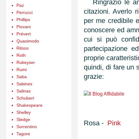
Ringrazio le ami
Paz
citazioni. Averlo 
Perrucci
per me credibile
Phillips
Piovani
conoscere ed ammir
Prévert
cui si può conf
Quasimodo
partecipazione e
Ritsos
Roth
proprie caratterist
Rukeyser
quindi, di fare un 
Rumi
grazie:
Saba
Sabines
Salinas
Schubert
Shakespeare
Shelley
Sledge
Rosa -
Pink
Sorrentino
Tagore