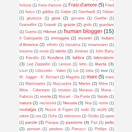
Frasi d'amore
(5)
fortuna
(1)
frase d'amore
(1)
Fried
(1)
fuoco
(1)
gabbia
(1)
Gaber
(1)
Gernhardt
(1)
Gibran
gioia
(2)
(1)
giiustizia
(1)
giovane
(1)
Goethe
(1)
grazie
(2)
Gramellini
(1)
Granek
(1)
grido
(1)
guardare
human blogger
(15)
Hikmet
(2)
(1)
Guerra
(1)
immagine
(2)
incontri
(2)
Indiani
Il Gattopardo
(1)
d'America
(2)
infinito
(1)
iniziativa
(1)
innamorarsi
(1)
istinto
(2)
insieme
(1)
ironia
(1)
Jiménez
(1)
John Barry
Kundera
(3)
labbra
(2)
laboratorio
(1)
Kavafis
(1)
(3)
libertà
(3)
Led Zeppellin
(1)
Lennon
(1)
letto
(1)
Liszt
(1)
Littizzetto - Valeri
(1)
Loi
(1)
lotta
(1)
love
(1)
mani
(5)
M. Jagger - K. Richard
(1)
Magritte
(1)
mare
Merini
(2)
(1)
Mastroianni
(1)
Mazzantini
(1)
Milne
(1)
Mina - Celentano
(1)
mistero
(1)
Moravia
(1)
Morra -
morte
(2)
Fabrizio
(1)
Mozart - Da Ponte
(1)
Natale
(1)
natura
(2)
Neruda
(3)
necessità
(1)
Noa
(1)
nome
(1)
nostalgia
(2)
occhi
(2)
Nozze di Figaro
(1)
nudo
(1)
odore
(1)
ora
(1)
Osho
(1)
ottimismo
(1)
Ovidio
(1)
pane
parole
(3)
passione
(4)
pelle
(1)
Pasqua
(1)
Paz
(1)
(2)
pensieri
(1)
perdono
(1)
Perrucci
(1)
Phillips
(1)