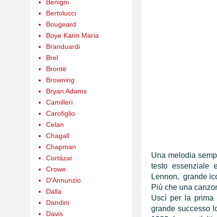
Benigni
Bertolucci
Bougeard
Boye Karin Maria
Branduardi
Brel
Brontë
Browning
Bryan Adams
Camilleri
Carofiglio
Celan
Chagall
Chapman
Una melodia sempli
Cortázar
testo essenziale 
Crowe
Lennon, grande ico
D'Annunzio
Più che una canzo
Dalla
Uscì per la prima
Dandini
grande successo lo
Davis