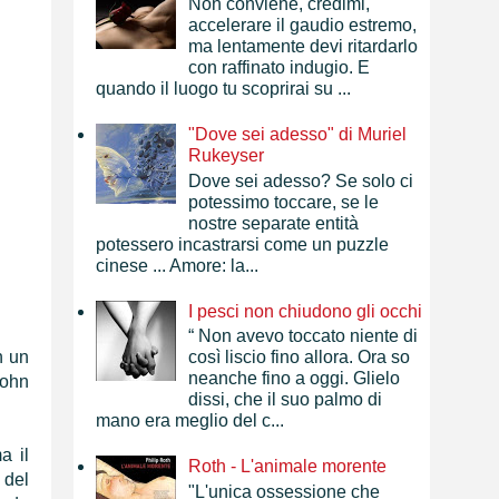
Non conviene, credimi,
accelerare il gaudio estremo,
ma lentamente devi ritardarlo
con raffinato indugio. E
quando il luogo tu scoprirai su ...
"Dove sei adesso" di Muriel
Rukeyser
Dove sei adesso? Se solo ci
potessimo toccare, se le
nostre separate entità
potessero incastrarsi come un puzzle
cinese ... Amore: la...
I pesci non chiudono gli occhi
“ Non avevo toccato niente di
n un
così liscio fino allora. Ora so
neanche fino a oggi. Glielo
John
dissi, che il suo palmo di
mano era meglio del c...
a il
Roth - L'animale morente
 del
"L'unica ossessione che