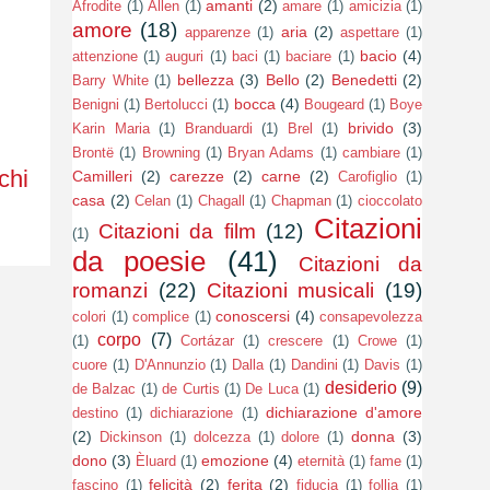
amanti
(2)
Afrodite
(1)
Allen
(1)
amare
(1)
amicizia
(1)
amore
(18)
aria
(2)
apparenze
(1)
aspettare
(1)
bacio
(4)
attenzione
(1)
auguri
(1)
baci
(1)
baciare
(1)
bellezza
(3)
Bello
(2)
Benedetti
(2)
Barry White
(1)
bocca
(4)
Benigni
(1)
Bertolucci
(1)
Bougeard
(1)
Boye
brivido
(3)
Karin Maria
(1)
Branduardi
(1)
Brel
(1)
Brontë
(1)
Browning
(1)
Bryan Adams
(1)
cambiare
(1)
chi
Camilleri
(2)
carezze
(2)
carne
(2)
Carofiglio
(1)
casa
(2)
Celan
(1)
Chagall
(1)
Chapman
(1)
cioccolato
Citazioni
Citazioni da film
(12)
(1)
da poesie
(41)
Citazioni da
romanzi
(22)
Citazioni musicali
(19)
conoscersi
(4)
colori
(1)
complice
(1)
consapevolezza
corpo
(7)
(1)
Cortázar
(1)
crescere
(1)
Crowe
(1)
cuore
(1)
D'Annunzio
(1)
Dalla
(1)
Dandini
(1)
Davis
(1)
desiderio
(9)
de Balzac
(1)
de Curtis
(1)
De Luca
(1)
dichiarazione d'amore
destino
(1)
dichiarazione
(1)
(2)
donna
(3)
Dickinson
(1)
dolcezza
(1)
dolore
(1)
dono
(3)
emozione
(4)
Èluard
(1)
eternità
(1)
fame
(1)
felicità
(2)
ferita
(2)
fascino
(1)
fiducia
(1)
follia
(1)