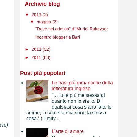
Archivio blog
▼
2013
(2)
▼
maggio
(2)
"Dove sei adesso" di Muriel Rukeyser
Incontro blogger a Bari
►
2012
(32)
►
2011
(83)
Post più popolari
Le frasi più romantiche della
letteratura inglese
“… lui è più me stessa di
quanto non lo sia io. Di
qualsiasi cosa siano fatte le
anime, la sua e la mia sono la stessa
cosa.” ( Emily ...
ove
)
L'arte di amare