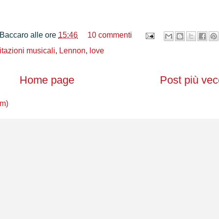
 Baccaro
alle ore
15:46
10 commenti
itazioni musicali
,
Lennon
,
love
Home page
Post più vec
om)