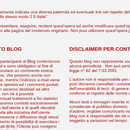
licitamente indicata una diversa paternità ed eventuale link nel rispetto 
o stesso modo 2.5 Italia".
presentare, eseguire, recitare quest'opera ed anche modificare quest'ope
to alla pagina del contenuto originario. Non puoi utilizzare quest'opera
TO BLOG
DISCLAIMER PER CON
 partecipanti al Blog conferiscono
Questo blog non rappresenta una 
ail e sono obbligatori al fine di
alcuna periodicità . Non può perta
er postare un commento invece,
legge n° 62 del 7.03.2001.
gnome, che possono anche non
L'autore non è responsabile per 
, mentre l’indirizzo e-mail viene
post.Verranno cancellati i comment
 Le opinioni ed i commenti postati
dell’onorabilità di terzi, di gene
on saranno destinati ad altro
conformi al rispetto delle norme s
, non ne è prevista
uali trattamenti a fini statistici
Alcuni testi o immagini inserite i
 saranno condotti esclusivamente
considerate di pubblico dominio; q
ell’utente e di quelli rilevabili
d'autore, vogliate comunicarlo v
a alla iniziativa dell’utente
blog non è responsabile dei siti c
ssione o diffusione degli stessi
soggetto a variazioni nel tempo.
nto la possibilità di esercitare i
ali diritti, l'Utente può rivolgersi