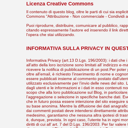
Licenza Creative Commons
Il contenuto di questo blog, oltre le parti di cui sia esp
Commons "Attribuzione - Non commerciale - Condividi all
Puoi riprodurre, distribuire, comunicare al pubblico, rap
citando espressamente l'autore ed inserendo il link diret
l'opera che stai utilizzando.
INFORMATIVA SULLA PRIVACY IN QUES
Informativa Privacy (art.13 D.Lgs. 196/2003): i dati che i
all’atto della loro iscrizione sono limitati all’ indirizzo e-m
ricevere la notifica di pubblicazione di un post.Per pot
oltre all’email, è richiesto l’inserimento di nome e co
essere pubblicati insieme al commento postato dall’utente
utilizzato esclusivamente per l’invio delle news del sito.
dagli utenti e le informazioni e i dati in esso contenuti n
scopo che alla loro pubblicazione sul Blog, in particolare
l’aggregazione o selezione in specifiche banche dati. Event
che in futuro possa essere intenzione del sito eseguire
su base anonima. Mentre la diffusione dei dati anagrafici d
dai commenti postati deve intendersi direttamente attribuit
medesimo, garantiamo che nessuna altra ipotesi di trasmi
è, dunque, prevista. In ogni caso, l’utente ha in ogni mome
diritti di cui all’ art. 7 del D.Lgs. 196/2003. Per far valere t