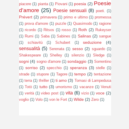
Poesie
poesia
(2)
piacere
(1)
pianta
(1)
Piovani
(1)
d'amore
(25)
Poesie sensuali
(8)
poeti.
(1)
Prévert
(2)
primavera
(1)
primo e ultimo
(1)
promessa
(1)
prova d'amore
(1)
puzzle
(1)
Quasimodo
(1)
ragione
Roth
(2)
(1)
ricordo
(1)
Ritsos
(1)
rosso
(1)
Rukeyser
Salinas
(2)
(1)
Rumi
(1)
Saba
(1)
Sabines
(1)
sangue
seduzione
(4)
(1)
schiavitù
(1)
Schubert
(1)
sensualità
(5)
sesso
(2)
Serenata
(1)
sguardo
(1)
Shakespeare
(1)
Shelley
(1)
silenzio
(1)
Sledge
(1)
sogni
(4)
sondaggio
(3)
sogno d'amore
(1)
Sorrentino
sorriso
(2)
speranza
(3)
(1)
specchio
(1)
stelle
(1)
tempo
(2)
strade
(1)
stupore
(1)
Tagore
(1)
tentazione
ti amo
(3)
(1)
terra
(1)
thriller
(1)
Tomasi di Lampedusa
tutto
(3)
(1)
Totò
(1)
umorismo
(1)
vacanze
(1)
Venuti
vita
(6)
voce
(2)
(1)
verità
(1)
video post
(1)
vizio
(1)
Wilde
(2)
voglio
(1)
Volo
(1)
von le Fort
(1)
Zero
(1)