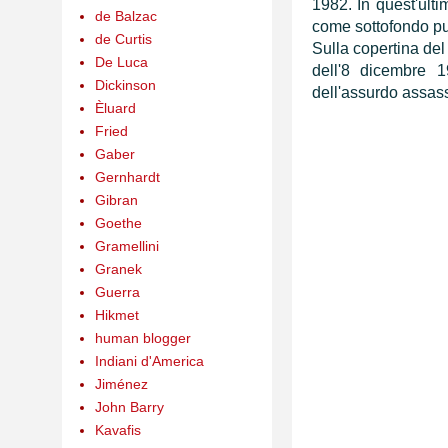
1982. In quest'ulti
de Balzac
come sottofondo pur
de Curtis
Sulla copertina del
De Luca
dell'8 dicembre 
Dickinson
dell'assurdo assassi
Èluard
Fried
Gaber
Gernhardt
Gibran
Goethe
Gramellini
Granek
Guerra
Hikmet
human blogger
Indiani d'America
Jiménez
John Barry
Kavafis