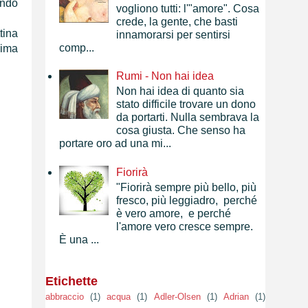
endo
vogliono tutti: l'"amore". Cosa
crede, la gente, che basti
tina
innamorarsi per sentirsi
comp...
rima
Rumi - Non hai idea
Non hai idea di quanto sia
stato difficile trovare un dono
da portarti. Nulla sembrava la
cosa giusta. Che senso ha
portare oro ad una mi...
Fiorirà
"Fiorirà sempre più bello, più
fresco, più leggiadro, perché
è vero amore, e perché
l'amore vero cresce sempre.
È una ...
Etichette
abbraccio
(1)
acqua
(1)
Adler-Olsen
(1)
Adrian
(1)