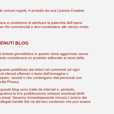
delle comuni regole, è protetto da una Licenza Creative
ra a condizione di attribuire la paternità dell'opera
 per fini commerciali e devi condividere allo stesso modo
TENUTI BLOG
testata giornalistica in quanto viene aggiornato senza
nto considerarsi un prodotto editoriale ai sensi della
quanto pubblicato dai lettori nei commenti ad ogni
i ritenuti offensivi o lesivi dell’immagine o
re spam, razzisti o che contengano dati personali non
ulla Privacy.
n questo blog sono tratte da internet e, pertanto,
ualora la loro pubblicazione violasse eventuali diritti
ia email. Saranno immediatamente rimossi.L'autore del
ollegati tramite link né del loro contenuto che può essere