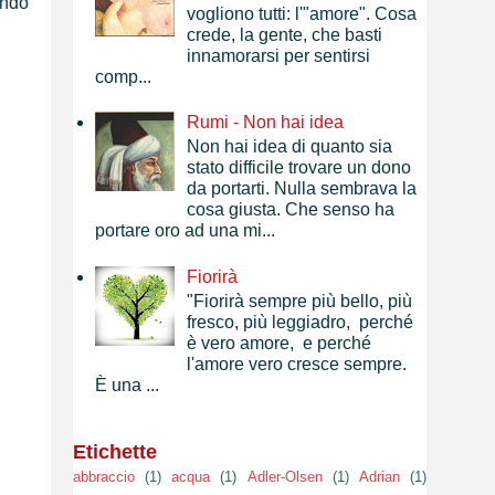
ondo
vogliono tutti: l'"amore". Cosa
crede, la gente, che basti
innamorarsi per sentirsi
comp...
Rumi - Non hai idea
Non hai idea di quanto sia
stato difficile trovare un dono
da portarti. Nulla sembrava la
cosa giusta. Che senso ha
portare oro ad una mi...
Fiorirà
"Fiorirà sempre più bello, più
fresco, più leggiadro, perché
è vero amore, e perché
l'amore vero cresce sempre.
È una ...
Etichette
abbraccio
(1)
acqua
(1)
Adler-Olsen
(1)
Adrian
(1)