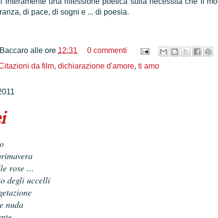
i interamente una riflessione poetica sulla necessità che il m
anza, di pace, di sogni e ... di poesia.
 Baccaro
alle ore
12:31
0 commenti
Citazioni da film
,
dichiarazione d'amore
,
ti amo
2011
i
to
 primavera
le rose ...
to degli uccelli
getazione
 e nuda
ante