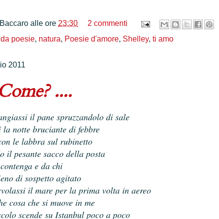
 Baccaro
alle ore
23:30
2 commenti
 da poesie
,
natura
,
Poesie d'amore
,
Shelley
,
ti amo
io 2011
Come? ....
ngiassi il pane spruzzandolo di sale
la notte bruciante di febbre
on le labbra sul rubinetto
 il pesante sacco della posta
ontenga e da chi
no di sospetto agitato
volassi il mare per la prima volta in aereo
he cosa che si muove in me
olo scende su Istanbul poco a poco