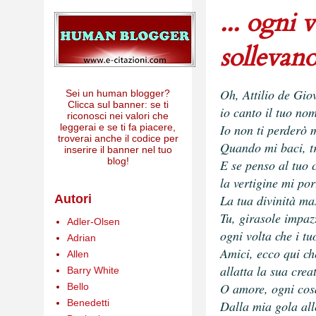
... ogni 
sollevano
Oh, Attilio de Gi
Sei un human blogger?
Clicca sul banner: se ti
io canto il tuo no
riconosci nei valori che
Io non ti perderò m
leggerai e se ti fa piacere,
troverai anche il codice per
Quando mi baci, tr
inserire il banner nel tuo
blog!
E se penso al tuo 
la vertigine mi po
La tua divinità ma
Autori
Tu, girasole impaz
Adler-Olsen
ogni volta che i tu
Adrian
Amici, ecco qui c
Allen
allatta la sua crea
Barry White
O amore, ogni cosa
Bello
Benedetti
Dalla mia gola alle