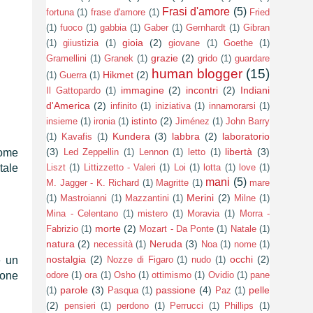
Frasi d'amore
(5)
fortuna
(1)
frase d'amore
(1)
Fried
(1)
fuoco
(1)
gabbia
(1)
Gaber
(1)
Gernhardt
(1)
Gibran
gioia
(2)
(1)
giiustizia
(1)
giovane
(1)
Goethe
(1)
grazie
(2)
Gramellini
(1)
Granek
(1)
grido
(1)
guardare
human blogger
(15)
Hikmet
(2)
(1)
Guerra
(1)
immagine
(2)
incontri
(2)
Indiani
Il Gattopardo
(1)
d'America
(2)
infinito
(1)
iniziativa
(1)
innamorarsi
(1)
istinto
(2)
insieme
(1)
ironia
(1)
Jiménez
(1)
John Barry
Kundera
(3)
labbra
(2)
laboratorio
(1)
Kavafis
(1)
(3)
libertà
(3)
come
Led Zeppellin
(1)
Lennon
(1)
letto
(1)
tale
Liszt
(1)
Littizzetto - Valeri
(1)
Loi
(1)
lotta
(1)
love
(1)
mani
(5)
M. Jagger - K. Richard
(1)
Magritte
(1)
mare
Merini
(2)
(1)
Mastroianni
(1)
Mazzantini
(1)
Milne
(1)
Mina - Celentano
(1)
mistero
(1)
Moravia
(1)
Morra -
morte
(2)
Fabrizio
(1)
Mozart - Da Ponte
(1)
Natale
(1)
natura
(2)
Neruda
(3)
necessità
(1)
Noa
(1)
nome
(1)
nostalgia
(2)
occhi
(2)
e un
Nozze di Figaro
(1)
nudo
(1)
pone
odore
(1)
ora
(1)
Osho
(1)
ottimismo
(1)
Ovidio
(1)
pane
parole
(3)
passione
(4)
pelle
(1)
Pasqua
(1)
Paz
(1)
(2)
pensieri
(1)
perdono
(1)
Perrucci
(1)
Phillips
(1)