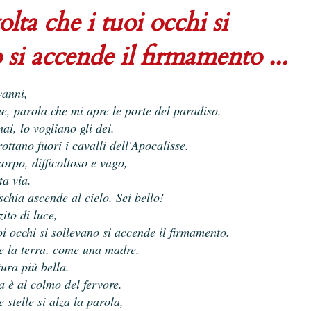
volta che i tuoi occhi si
 si accende il firmamento ...
ovanni,
me, parola che mi apre le porte del paradiso.
ai, lo vogliano gli dei.
ottano fuori i cavalli dell'Apocalisse.
corpo, difficoltoso e vago,
rta via.
schia ascende al cielo. Sei bello!
zito di luce,
oi occhi si sollevano si accende il firmamento.
he la terra, come una madre,
tura più bella.
 è al colmo del fervore.
 stelle si alza la parola,