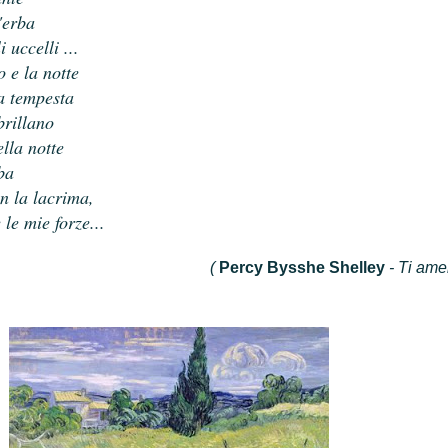
'erba
 uccelli ...
o e la notte
a tempesta
brillano
lla notte
ba
on la lacrima,
 le mie forze...
(
Percy Byss he Shelley
-
Ti ame