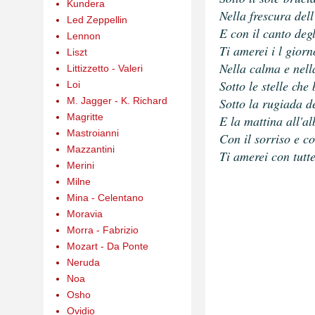
Kundera
Nella frescura dell
Led Zeppellin
E con il canto degli
Lennon
Ti amerei i
l giorn
Liszt
Nella calma e nell
Littizzetto - Valeri
Sotto le stelle che 
Loi
M. Jagger - K. Richard
Sotto la rugiada de
Magritte
E la mattina all'al
Mastroianni
Con il sorriso e c
Mazzantini
Ti amerei con tutte
Merini
Milne
Mina - Celentano
Moravia
Morra - Fabrizio
Mozart - Da Ponte
Neruda
Noa
Osho
Ovidio