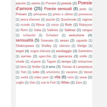
Poesie
poesia
(2)
piacere
(1)
pianta
(1)
Piovani
(1)
d'amore
(25)
Poesie sensuali
(8)
poeti.
(1)
Prévert
(2)
primavera
(1)
primo e ultimo
(1)
promessa
(1)
prova d'amore
(1)
puzzle
(1)
Quasimodo
(1)
ragione
Roth
(2)
(1)
ricordo
(1)
Ritsos
(1)
rosso
(1)
Rukeyser
Salinas
(2)
(1)
Rumi
(1)
Saba
(1)
Sabines
(1)
sangue
seduzione
(4)
(1)
schiavitù
(1)
Schubert
(1)
sensualità
(5)
sesso
(2)
Serenata
(1)
sguardo
(1)
Shakespeare
(1)
Shelley
(1)
silenzio
(1)
Sledge
(1)
sogni
(4)
sondaggio
(3)
sogno d'amore
(1)
Sorrentino
sorriso
(2)
speranza
(3)
(1)
specchio
(1)
stelle
(1)
tempo
(2)
strade
(1)
stupore
(1)
Tagore
(1)
tentazione
ti amo
(3)
(1)
terra
(1)
thriller
(1)
Tomasi di Lampedusa
tutto
(3)
(1)
Totò
(1)
umorismo
(1)
vacanze
(1)
Venuti
vita
(6)
voce
(2)
(1)
verità
(1)
video post
(1)
vizio
(1)
Wilde
(2)
voglio
(1)
Volo
(1)
von le Fort
(1)
Zero
(1)