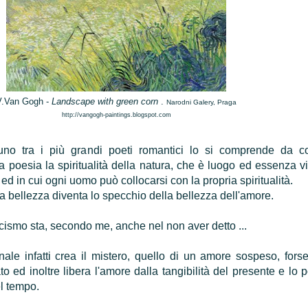
V.Van Gogh -
Landscape with green corn
.
Narodni Galery, Praga
http://vangogh-paintings.blogspot.com
uno tra i più grandi poeti romantici lo si comprende da 
a poesia la spiritualità della natura, che è luogo ed essenza vi
ed in cui ogni uomo può collocarsi con la propria spiritualità.
a bellezza diventa lo specchio della bellezza dell'amore.
cismo sta, secondo me, anche nel non aver detto ...
nale infatti crea il mistero, quello di un amore sospeso, fors
o ed inoltre libera l'amore dalla tangibilità del presente e lo 
el tempo.