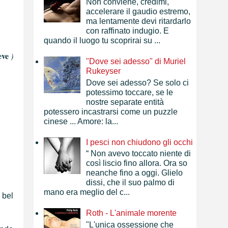
Non conviene, credimi,
accelerare il gaudio estremo,
ma lentamente devi ritardarlo
con raffinato indugio. E
quando il luogo tu scoprirai su ...
eve
)
"Dove sei adesso" di Muriel
Rukeyser
Dove sei adesso? Se solo ci
potessimo toccare, se le
nostre separate entità
potessero incastrarsi come un puzzle
cinese ... Amore: la...
I pesci non chiudono gli occhi
“ Non avevo toccato niente di
così liscio fino allora. Ora so
neanche fino a oggi. Glielo
dissi, che il suo palmo di
mano era meglio del c...
 bel
Roth - L'animale morente
"L'unica ossessione che