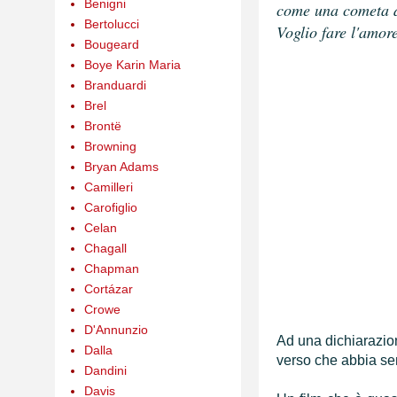
Benigni
come una cometa d
Bertolucci
Voglio fare l'amor
Bougeard
Boye Karin Maria
Branduardi
Brel
Brontë
Browning
Bryan Adams
Camilleri
Carofiglio
Celan
Chagall
Chapman
Cortázar
Crowe
D'Annunzio
Ad una dichiarazion
Dalla
verso che abbia sent
Dandini
Davis