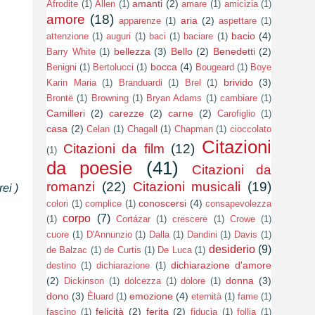
amanti
(2)
Afrodite
(1)
Allen
(1)
amare
(1)
amicizia
(1)
amore
(18)
aria
(2)
apparenze
(1)
aspettare
(1)
bacio
(4)
attenzione
(1)
auguri
(1)
baci
(1)
baciare
(1)
bellezza
(3)
Bello
(2)
Benedetti
(2)
Barry White
(1)
bocca
(4)
Benigni
(1)
Bertolucci
(1)
Bougeard
(1)
Boye
brivido
(3)
Karin Maria
(1)
Branduardi
(1)
Brel
(1)
Brontë
(1)
Browning
(1)
Bryan Adams
(1)
cambiare
(1)
Camilleri
(2)
carezze
(2)
carne
(2)
Carofiglio
(1)
casa
(2)
Celan
(1)
Chagall
(1)
Chapman
(1)
cioccolato
Citazioni
Citazioni da film
(12)
(1)
da poesie
(41)
Citazioni da
romanzi
(22)
Citazioni musicali
(19)
rei
)
conoscersi
(4)
colori
(1)
complice
(1)
consapevolezza
corpo
(7)
(1)
Cortázar
(1)
crescere
(1)
Crowe
(1)
cuore
(1)
D'Annunzio
(1)
Dalla
(1)
Dandini
(1)
Davis
(1)
desiderio
(9)
de Balzac
(1)
de Curtis
(1)
De Luca
(1)
dichiarazione d'amore
destino
(1)
dichiarazione
(1)
(2)
donna
(3)
Dickinson
(1)
dolcezza
(1)
dolore
(1)
dono
(3)
emozione
(4)
Èluard
(1)
eternità
(1)
fame
(1)
felicità
(2)
ferita
(2)
fascino
(1)
fiducia
(1)
follia
(1)