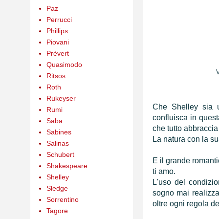
Paz
Perrucci
Phillips
Piovani
Prévert
Quasimodo
Ritsos
Roth
Rukeyser
Che Shelley sia 
Rumi
confluisca in quest
Saba
che tutto abbraccia 
Sabines
La natura con la su
Salinas
Schubert
E il grande romanti
Shakespeare
ti amo.
Shelley
L'uso del condizio
Sledge
sogno mai realizzat
Sorrentino
oltre ogni regola d
Tagore