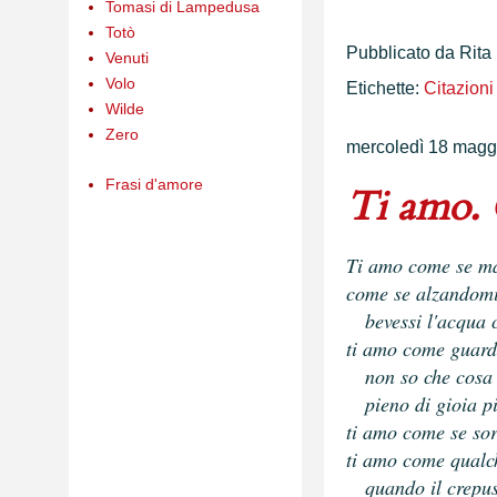
Tomasi di Lampedusa
Totò
Pubblicato da
Rita
Venuti
Volo
Etichette:
Citazioni
Wilde
Zero
mercoledì 18 magg
Frasi d'amore
Ti amo. 
Ti amo come se ma
come se alzandomi 
bevessi l'acqua c
ti amo come guardo
non so che cosa c
pieno di gioia pie
ti amo come se sor
ti amo come qualc
quando il crepusc