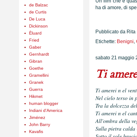
Un film che è quas
de Balzac
ha di amore, di sper
de Curtis
De Luca
Dickinson
Pubblicato da
Rita
Èluard
Fried
Etichette:
Benigni
,
Gaber
Gernhardt
sabato 21 maggio 
Gibran
Goethe
Ti amere
Gramellini
Granek
Ti amerei n
el ven
Guerra
Hikmet
Nel cielo terso in
human blogger
Tra la dolcezza del
Indiani d'America
Ti amerei n
el can
Jiménez
All'ombra della ve
John Barry
Sulla pietra calda
Kavafis
Sotto il sole bruci