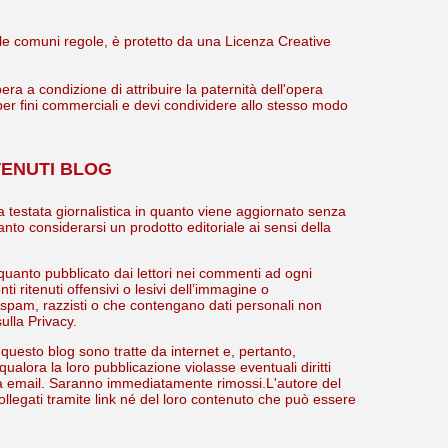
delle comuni regole, è protetto da una Licenza Creative
ra a condizione di attribuire la paternità dell'opera
 per fini commerciali e devi condividere allo stesso modo
TENUTI BLOG
testata giornalistica in quanto viene aggiornato senza
nto considerarsi un prodotto editoriale ai sensi della
quanto pubblicato dai lettori nei commenti ad ogni
i ritenuti offensivi o lesivi dell’immagine o
re spam, razzisti o che contengano dati personali non
ulla Privacy.
n questo blog sono tratte da internet e, pertanto,
ualora la loro pubblicazione violasse eventuali diritti
ia email. Saranno immediatamente rimossi.L'autore del
ollegati tramite link né del loro contenuto che può essere