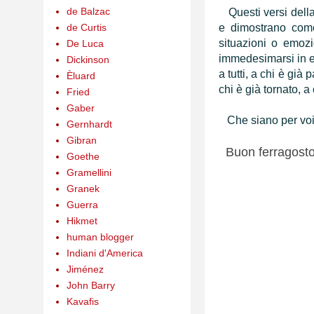
de Balzac
Questi versi dell
de Curtis
e dimostrano com
situazioni o emozi
De Luca
immedesimarsi in e
Dickinson
a tutti, a chi è già
Èluard
chi è già tornato, a
Fried
Gaber
Che siano per voi g
Gernhardt
Gibran
Buon ferragosto 
Goethe
Gramellini
Granek
Guerra
Hikmet
human blogger
Indiani d'America
Jiménez
John Barry
Kavafis