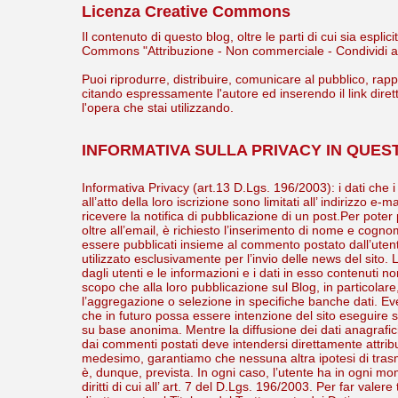
Licenza Creative Commons
Il contenuto di questo blog, oltre le parti di cui sia esp
Commons "Attribuzione - Non commerciale - Condividi all
Puoi riprodurre, distribuire, comunicare al pubblico, rap
citando espressamente l'autore ed inserendo il link diret
l'opera che stai utilizzando.
INFORMATIVA SULLA PRIVACY IN QUES
Informativa Privacy (art.13 D.Lgs. 196/2003): i dati che i
all’atto della loro iscrizione sono limitati all’ indirizzo e-m
ricevere la notifica di pubblicazione di un post.Per pot
oltre all’email, è richiesto l’inserimento di nome e co
essere pubblicati insieme al commento postato dall’utente
utilizzato esclusivamente per l’invio delle news del sito.
dagli utenti e le informazioni e i dati in esso contenuti n
scopo che alla loro pubblicazione sul Blog, in particolare
l’aggregazione o selezione in specifiche banche dati. Event
che in futuro possa essere intenzione del sito eseguire
su base anonima. Mentre la diffusione dei dati anagrafici d
dai commenti postati deve intendersi direttamente attribuit
medesimo, garantiamo che nessuna altra ipotesi di trasmi
è, dunque, prevista. In ogni caso, l’utente ha in ogni mome
diritti di cui all’ art. 7 del D.Lgs. 196/2003. Per far valere t