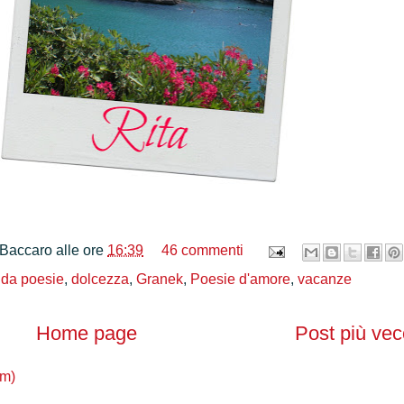
 Baccaro
alle ore
16:39
46 commenti
 da poesie
,
dolcezza
,
Granek
,
Poesie d'amore
,
vacanze
Home page
Post più vec
om)