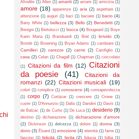
amanti
(2)
Afrodite
(1)
Allen
(1)
amare
(1)
amicizia
(1)
amore
(18)
aria
(2)
apparenze
(1)
aspettare
(1)
bacio
(4)
attenzione
(1)
auguri
(1)
baci
(1)
baciare
(1)
bellezza
(3)
Bello
(2)
Benedetti
(2)
Barry White
(1)
bocca
(4)
Benigni
(1)
Bertolucci
(1)
Bougeard
(1)
Boye
brivido
(3)
Karin Maria
(1)
Branduardi
(1)
Brel
(1)
Brontë
(1)
Browning
(1)
Bryan Adams
(1)
cambiare
(1)
Camilleri
(2)
carezze
(2)
carne
(2)
Carofiglio
(1)
casa
(2)
Celan
(1)
Chagall
(1)
Chapman
(1)
cioccolato
Citazioni
Citazioni da film
(12)
(1)
da poesie
(41)
Citazioni da
romanzi
(22)
Citazioni musicali
(19)
conoscersi
(4)
colori
(1)
complice
(1)
consapevolezza
corpo
(7)
(1)
Cortázar
(1)
crescere
(1)
Crowe
(1)
cuore
(1)
D'Annunzio
(1)
Dalla
(1)
Dandini
(1)
Davis
(1)
desiderio
(9)
de Balzac
(1)
de Curtis
(1)
De Luca
(1)
chi
dichiarazione d'amore
destino
(1)
dichiarazione
(1)
(2)
donna
(3)
Dickinson
(1)
dolcezza
(1)
dolore
(1)
dono
(3)
emozione
(4)
Èluard
(1)
eternità
(1)
fame
(1)
felicità
(2)
ferita
(2)
fascino
(1)
fiducia
(1)
follia
(1)