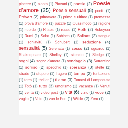
Poesie
poesia
(2)
piacere
(1)
pianta
(1)
Piovani
(1)
d'amore
(25)
Poesie sensuali
(8)
poeti.
(1)
Prévert
(2)
primavera
(1)
primo e ultimo
(1)
promessa
(1)
prova d'amore
(1)
puzzle
(1)
Quasimodo
(1)
ragione
Roth
(2)
(1)
ricordo
(1)
Ritsos
(1)
rosso
(1)
Rukeyser
Salinas
(2)
(1)
Rumi
(1)
Saba
(1)
Sabines
(1)
sangue
seduzione
(4)
(1)
schiavitù
(1)
Schubert
(1)
sensualità
(5)
sesso
(2)
Serenata
(1)
sguardo
(1)
Shakespeare
(1)
Shelley
(1)
silenzio
(1)
Sledge
(1)
sogni
(4)
sondaggio
(3)
sogno d'amore
(1)
Sorrentino
sorriso
(2)
speranza
(3)
(1)
specchio
(1)
stelle
(1)
tempo
(2)
strade
(1)
stupore
(1)
Tagore
(1)
tentazione
ti amo
(3)
(1)
terra
(1)
thriller
(1)
Tomasi di Lampedusa
tutto
(3)
(1)
Totò
(1)
umorismo
(1)
vacanze
(1)
Venuti
vita
(6)
voce
(2)
(1)
verità
(1)
video post
(1)
vizio
(1)
Wilde
(2)
voglio
(1)
Volo
(1)
von le Fort
(1)
Zero
(1)