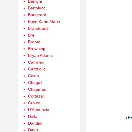
Benigni
Bertolucci
Bougeard
Boye Karin Maria
Branduardi
Brel
Brontë
Browning
Bryan Adams
Camilleri
Carofiglio
Celan
Chagall
Chapman
Cortázar
Crowe
D'Annunzio
Dalla
(
E
Dandini
Davis