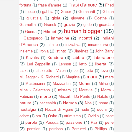
Frasi d'amore
(5)
fortuna
(1)
frase d'amore
(1)
Fried
(1)
fuoco
(1)
gabbia
(1)
Gaber
(1)
Gernhardt
(1)
Gibran
gioia
(2)
(1)
giiustizia
(1)
giovane
(1)
Goethe
(1)
grazie
(2)
Gramellini
(1)
Granek
(1)
grido
(1)
guardare
human blogger
(15)
Hikmet
(2)
(1)
Guerra
(1)
immagine
(2)
incontri
(2)
Indiani
Il Gattopardo
(1)
d'America
(2)
infinito
(1)
iniziativa
(1)
innamorarsi
(1)
istinto
(2)
insieme
(1)
ironia
(1)
Jiménez
(1)
John Barry
Kundera
(3)
labbra
(2)
laboratorio
(1)
Kavafis
(1)
(3)
libertà
(3)
Led Zeppellin
(1)
Lennon
(1)
letto
(1)
Liszt
(1)
Littizzetto - Valeri
(1)
Loi
(1)
lotta
(1)
love
(1)
mani
(5)
M. Jagger - K. Richard
(1)
Magritte
(1)
mare
Merini
(2)
(1)
Mastroianni
(1)
Mazzantini
(1)
Milne
(1)
Mina - Celentano
(1)
mistero
(1)
Moravia
(1)
Morra -
morte
(2)
Fabrizio
(1)
Mozart - Da Ponte
(1)
Natale
(1)
natura
(2)
Neruda
(3)
necessità
(1)
Noa
(1)
nome
(1)
nostalgia
(2)
occhi
(2)
Nozze di Figaro
(1)
nudo
(1)
odore
(1)
ora
(1)
Osho
(1)
ottimismo
(1)
Ovidio
(1)
pane
parole
(3)
passione
(4)
pelle
(1)
Pasqua
(1)
Paz
(1)
(2)
pensieri
(1)
perdono
(1)
Perrucci
(1)
Phillips
(1)