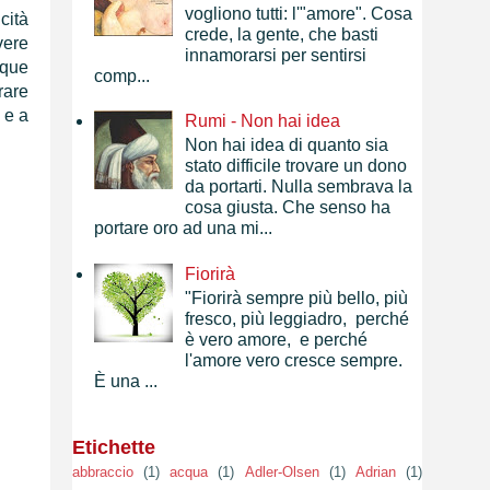
vogliono tutti: l'"amore". Cosa
cità
crede, la gente, che basti
vere
innamorarsi per sentirsi
nque
comp...
rare
 e a
Rumi - Non hai idea
Non hai idea di quanto sia
stato difficile trovare un dono
da portarti. Nulla sembrava la
cosa giusta. Che senso ha
portare oro ad una mi...
Fiorirà
"Fiorirà sempre più bello, più
fresco, più leggiadro, perché
è vero amore, e perché
l'amore vero cresce sempre.
È una ...
Etichette
abbraccio
(1)
acqua
(1)
Adler-Olsen
(1)
Adrian
(1)