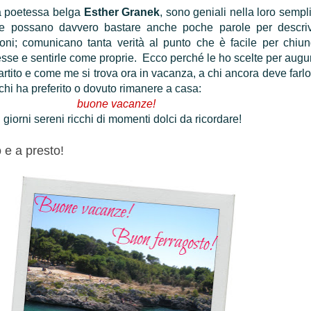
a poetessa belga
Esther Granek
, sono geniali nella loro sempli
e possano davvero bastare anche poche parole per descri
oni; comunicano tanta verità al punto che è facile per chiu
sse e sentirle come proprie. Ecco perché le ho scelte per augu
 partito e come me si trova ora in vacanza, a chi ancora deve farlo
 chi ha preferito o dovuto rimanere a casa:
buone vacanze!
iorni sereni ricchi di momenti dolci da ricordare!
e a presto!