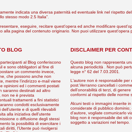
licitamente indicata una diversa paternità ed eventuale link nel rispetto 
o stesso modo 2.5 Italia".
presentare, eseguire, recitare quest'opera ed anche modificare quest'ope
to alla pagina del contenuto originario. Non puoi utilizzare quest'opera
TO BLOG
DISCLAIMER PER CON
 partecipanti al Blog conferiscono
Questo blog non rappresenta una 
ail e sono obbligatori al fine di
alcuna periodicità . Non può perta
er postare un commento invece,
legge n° 62 del 7.03.2001.
gnome, che possono anche non
L'autore non è responsabile per 
, mentre l’indirizzo e-mail viene
post.Verranno cancellati i comment
 Le opinioni ed i commenti postati
dell’onorabilità di terzi, di gene
on saranno destinati ad altro
conformi al rispetto delle norme s
, non ne è prevista
uali trattamenti a fini statistici
Alcuni testi o immagini inserite i
 saranno condotti esclusivamente
considerate di pubblico dominio; q
ell’utente e di quelli rilevabili
d'autore, vogliate comunicarlo v
a alla iniziativa dell’utente
blog non è responsabile dei siti c
ssione o diffusione degli stessi
soggetto a variazioni nel tempo.
nto la possibilità di esercitare i
ali diritti, l'Utente può rivolgersi