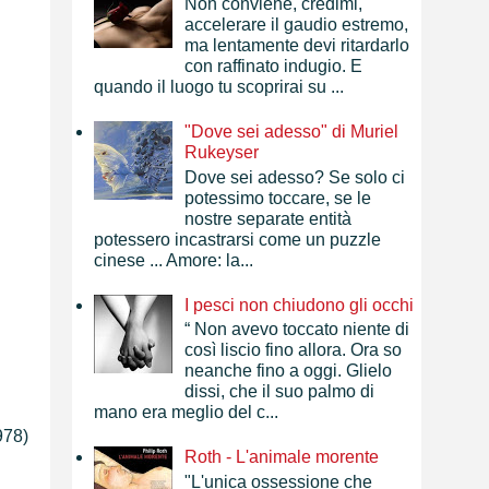
Non conviene, credimi,
accelerare il gaudio estremo,
ma lentamente devi ritardarlo
con raffinato indugio. E
quando il luogo tu scoprirai su ...
"Dove sei adesso" di Muriel
Rukeyser
Dove sei adesso? Se solo ci
potessimo toccare, se le
nostre separate entità
potessero incastrarsi come un puzzle
cinese ... Amore: la...
I pesci non chiudono gli occhi
“ Non avevo toccato niente di
così liscio fino allora. Ora so
neanche fino a oggi. Glielo
dissi, che il suo palmo di
mano era meglio del c...
978)
Roth - L'animale morente
"L'unica ossessione che