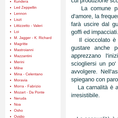
cui produzione scon
Kundera
La comune passio
Led Zeppellin
Lennon
d'amore, la freque
Liszt
farà uscire dal g
Littizzetto - Valeri
goffi ed impacciati
Loi
M. Jagger - K. Richard
Il cioccolato è p
Magritte
gustare anche 
Mastroianni
apprezzano l'ini
Mazzantini
Merini
sciogliersi un po'
Milne
avvolgere. Nell'
Mina - Celentano
spiegano con parol
Moravia
Morra - Fabrizio
La carnalità è a
Mozart - Da Ponte
irresistibile.
Neruda
Noa
Osho
Ovidio