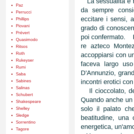
La sessualità è ne
Paz
da sempre consid
Perrucci
eccitare i sensi,
Phillips
Piovani
grado di conoscen
Prévert
poi confermato.
Quasimodo
re azteco Monte
Ritsos
Roth
accoppiarsi con u
Rukeyser
faceva largo uso
Rumi
D'Annunzio, grand
Saba
incontri erotici con
Sabines
Salinas
Il cioccolato, de
Schubert
Quando anche un p
Shakespeare
solo il palato c
Shelley
Sledge
beatitudine, una
Sorrentino
energetica, un'am
Tagore