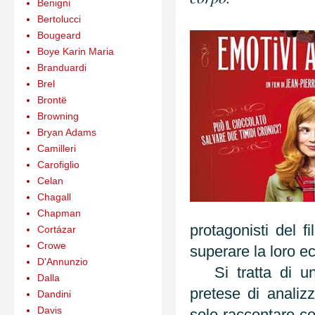
Benigni
Bertolucci
Bougeard
Boye Karin Maria
Branduardi
Brel
Brontë
Browning
Bryan Adams
Camilleri
Carofiglio
Celan
Chagall
Chapman
protagonisti del 
Cortázar
Crowe
superare la loro e
D'Annunzio
Si tratta di u
Dalla
pretese di analizz
Dandini
Davis
solo raccontare co