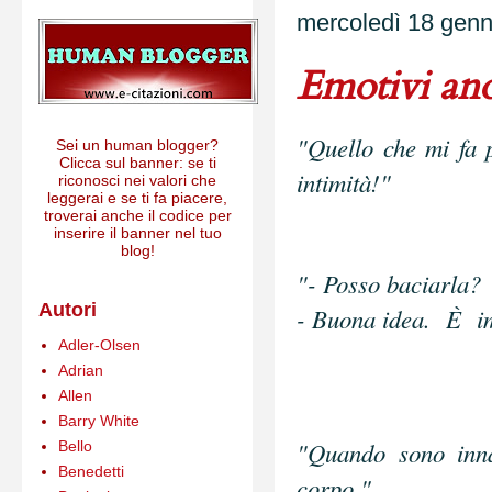
mercoledì 18 gen
Emotivi an
"Quello che mi fa p
Sei un human blogger?
Clicca sul banner: se ti
intimità!"
riconosci nei valori che
leggerai e se ti fa piacere,
troverai anche il codice per
inserire il banner nel tuo
blog!
"- Posso baciarla?
Autori
- Buona idea.
È
im
Adler-Olsen
Adrian
Allen
Barry White
"Quando sono inn
Bello
Benedetti
corpo."