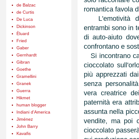
de Balzac
romantica favola d
de Curtis
L'emotività di 
De Luca
Dickinson
entrambi sono in t
Èluard
di auto-aiuto dov
Fried
confrontano e sos
Gaber
Si incontrano casu
Gernhardt
Gibran
cioccolato sull'or
Goethe
più apprezzati dai
Gramellini
senza personalità
Granek
Guerra
vera creatrice dei
Hikmet
paternità era attr
human blogger
assunta nella picc
Indiani d'America
Jiménez
vendite, ma poi c
John Barry
cioccolato passerà
Kavafis