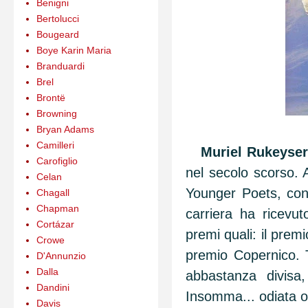
Benigni
Bertolucci
Bougeard
Boye Karin Maria
Branduardi
Brel
Brontë
Browning
Bryan Adams
Camilleri
Muriel Rukeyse
Carofiglio
nel secolo scorso. A
Celan
Younger Poets, con 
Chagall
Chapman
carriera ha ricevut
Cortázar
premi quali: il prem
Crowe
premio Copernico. T
D'Annunzio
Dalla
abbastanza divisa,
Dandini
Insomma... odiata o
Davis