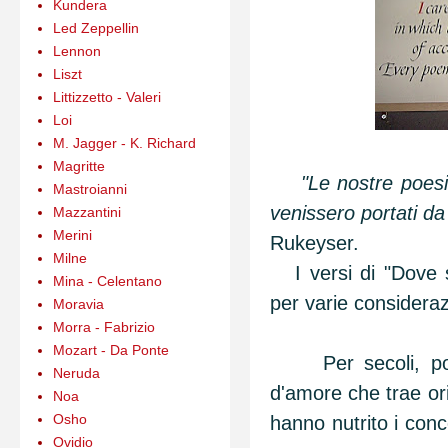
Kundera
Led Zeppellin
Lennon
Liszt
Littizzetto - Valeri
Loi
M. Jagger - K. Richard
Magritte
"Le nostre poesi
Mastroianni
venissero portati da 
Mazzantini
Merini
Rukeyser.
Milne
I versi di "Dove se
Mina - Celentano
per varie consideraz
Moravia
Morra - Fabrizio
Mozart - Da Ponte
Per secoli, poet
Neruda
d'amore che trae ori
Noa
Osho
hanno nutrito i conc
Ovidio