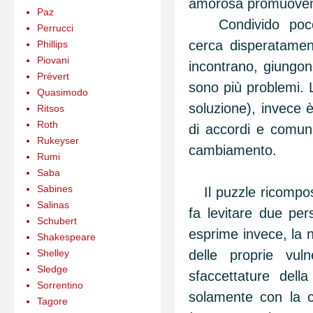
amorosa promuovend
Paz
Condivido poco 
Perrucci
cerca disperatamen
Phillips
Piovani
incontrano, giungon
Prévert
sono più problemi. L
Quasimodo
soluzione), invece è
Ritsos
Roth
di accordi e comun
Rukeyser
cambiamento.
Rumi
Saba
Sabines
Il puzzle ricompost
Salinas
fa levitare due pe
Schubert
esprime invece, la n
Shakespeare
Shelley
delle proprie vul
Sledge
sfaccettature dell
Sorrentino
solamente con la 
Tagore