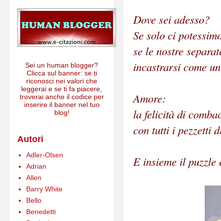
Dove sei adesso?
Se solo ci potessim
se le nostre separat
incastrarsi come un 
Sei un human blogger?
Clicca sul banner: se ti
riconosci nei valori che
leggerai e se ti fa piacere,
Amore:
troverai anche il codice per
inserire il banner nel tuo
la felicità di comba
blog!
con tutti i pezzetti d
Autori
Adler-Olsen
E insieme il puzzle è
Adrian
Allen
Barry White
Bello
Benedetti