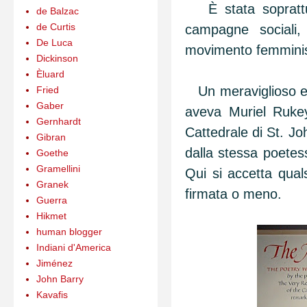
È stata soprattutt
de Balzac
de Curtis
campagne sociali,
De Luca
movimento femminist
Dickinson
Èluard
Un meraviglioso ese
Fried
Gaber
aveva Muriel Rukey
Gernhardt
Cattedrale di St. J
Gibran
dalla stessa poetes
Goethe
Gramellini
Qui si accetta qual
Granek
firmata o meno.
Guerra
Hikmet
human blogger
Indiani d'America
Jiménez
John Barry
Kavafis