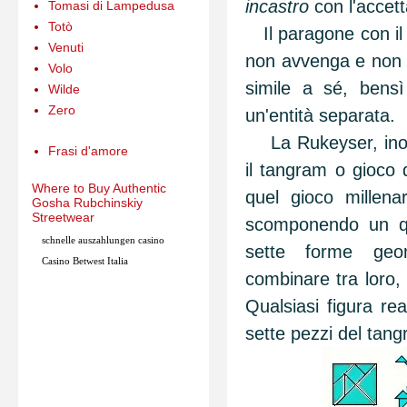
incastro
con l'accetta
Tomasi di Lampedusa
Totò
Il paragone con il
Venuti
non avvenga e non 
Volo
simile a sé, bensì
Wilde
Zero
un'entità separata.
La Rukeyser, inolt
Frasi d'amore
il tangram o gioco d
Where to Buy Authentic
quel gioco millenar
Gosha Rubchinskiy
Streetwear
scomponendo un qua
schnelle auszahlungen casino
sette forme geo
Casino
Betwest
Italia
combinare tra loro, 
Qualsiasi figura rea
sette pezzi del ta