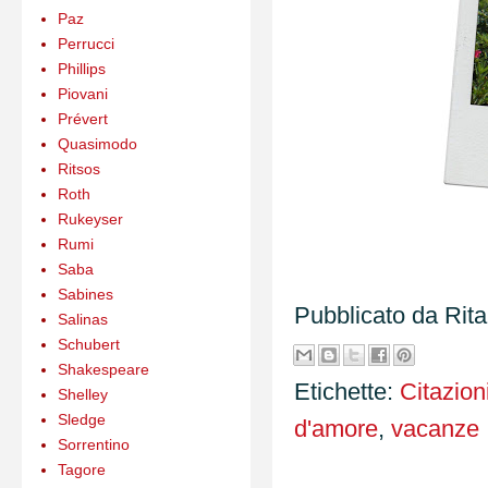
Paz
Perrucci
Phillips
Piovani
Prévert
Quasimodo
Ritsos
Roth
Rukeyser
Rumi
Saba
Sabines
Pubblicato da
Rit
Salinas
Schubert
Shakespeare
Etichette:
Citazion
Shelley
Sledge
d'amore
,
vacanze
Sorrentino
Tagore