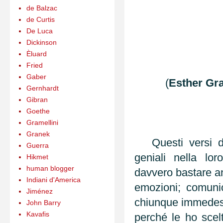
de Balzac
de Curtis
De Luca
Dickinson
Èluard
Fried
Gaber
(
Esther Gr
Gernhardt
Gibran
Goethe
Gramellini
Granek
Questi versi de
Guerra
geniali nella lo
Hikmet
human blogger
davvero bastare an
Indiani d'America
emozioni; comunic
Jiménez
chiunque immedesi
John Barry
Kavafis
perché le ho scelt