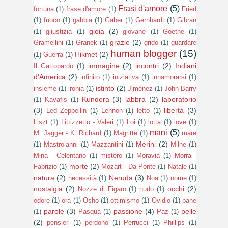
Frasi d'amore
(5)
fortuna
(1)
frase d'amore
(1)
Fried
(1)
fuoco
(1)
gabbia
(1)
Gaber
(1)
Gernhardt
(1)
Gibran
gioia
(2)
(1)
giiustizia
(1)
giovane
(1)
Goethe
(1)
grazie
(2)
Gramellini
(1)
Granek
(1)
grido
(1)
guardare
human blogger
(15)
Hikmet
(2)
(1)
Guerra
(1)
immagine
(2)
incontri
(2)
Indiani
Il Gattopardo
(1)
d'America
(2)
infinito
(1)
iniziativa
(1)
innamorarsi
(1)
istinto
(2)
insieme
(1)
ironia
(1)
Jiménez
(1)
John Barry
Kundera
(3)
labbra
(2)
laboratorio
(1)
Kavafis
(1)
(3)
libertà
(3)
Led Zeppellin
(1)
Lennon
(1)
letto
(1)
Liszt
(1)
Littizzetto - Valeri
(1)
Loi
(1)
lotta
(1)
love
(1)
mani
(5)
M. Jagger - K. Richard
(1)
Magritte
(1)
mare
Merini
(2)
(1)
Mastroianni
(1)
Mazzantini
(1)
Milne
(1)
Mina - Celentano
(1)
mistero
(1)
Moravia
(1)
Morra -
morte
(2)
Fabrizio
(1)
Mozart - Da Ponte
(1)
Natale
(1)
natura
(2)
Neruda
(3)
necessità
(1)
Noa
(1)
nome
(1)
nostalgia
(2)
occhi
(2)
Nozze di Figaro
(1)
nudo
(1)
odore
(1)
ora
(1)
Osho
(1)
ottimismo
(1)
Ovidio
(1)
pane
parole
(3)
passione
(4)
pelle
(1)
Pasqua
(1)
Paz
(1)
(2)
pensieri
(1)
perdono
(1)
Perrucci
(1)
Phillips
(1)