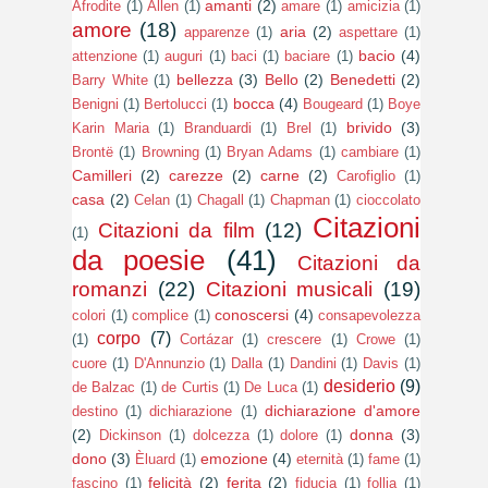
amanti
(2)
Afrodite
(1)
Allen
(1)
amare
(1)
amicizia
(1)
amore
(18)
aria
(2)
apparenze
(1)
aspettare
(1)
bacio
(4)
attenzione
(1)
auguri
(1)
baci
(1)
baciare
(1)
bellezza
(3)
Bello
(2)
Benedetti
(2)
Barry White
(1)
bocca
(4)
Benigni
(1)
Bertolucci
(1)
Bougeard
(1)
Boye
brivido
(3)
Karin Maria
(1)
Branduardi
(1)
Brel
(1)
Brontë
(1)
Browning
(1)
Bryan Adams
(1)
cambiare
(1)
Camilleri
(2)
carezze
(2)
carne
(2)
Carofiglio
(1)
casa
(2)
Celan
(1)
Chagall
(1)
Chapman
(1)
cioccolato
Citazioni
Citazioni da film
(12)
(1)
da poesie
(41)
Citazioni da
romanzi
(22)
Citazioni musicali
(19)
conoscersi
(4)
colori
(1)
complice
(1)
consapevolezza
corpo
(7)
(1)
Cortázar
(1)
crescere
(1)
Crowe
(1)
cuore
(1)
D'Annunzio
(1)
Dalla
(1)
Dandini
(1)
Davis
(1)
desiderio
(9)
de Balzac
(1)
de Curtis
(1)
De Luca
(1)
dichiarazione d'amore
destino
(1)
dichiarazione
(1)
(2)
donna
(3)
Dickinson
(1)
dolcezza
(1)
dolore
(1)
dono
(3)
emozione
(4)
Èluard
(1)
eternità
(1)
fame
(1)
felicità
(2)
ferita
(2)
fascino
(1)
fiducia
(1)
follia
(1)