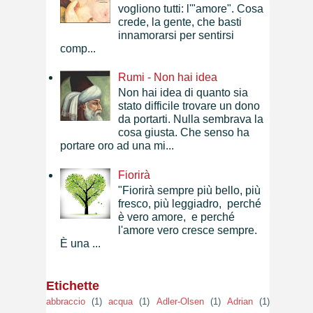
vogliono tutti: l'"amore". Cosa
crede, la gente, che basti
innamorarsi per sentirsi
comp...
Rumi - Non hai idea
Non hai idea di quanto sia
stato difficile trovare un dono
da portarti. Nulla sembrava la
cosa giusta. Che senso ha
portare oro ad una mi...
Fiorirà
"Fiorirà sempre più bello, più
fresco, più leggiadro, perché
è vero amore, e perché
l'amore vero cresce sempre.
È una ...
Etichette
abbraccio
(1)
acqua
(1)
Adler-Olsen
(1)
Adrian
(1)