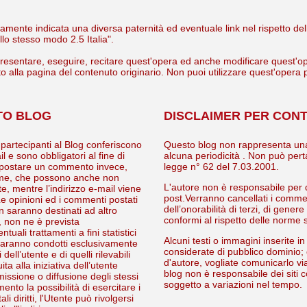
licitamente indicata una diversa paternità ed eventuale link nel rispetto 
o stesso modo 2.5 Italia".
presentare, eseguire, recitare quest'opera ed anche modificare quest'ope
to alla pagina del contenuto originario. Non puoi utilizzare quest'opera
TO BLOG
DISCLAIMER PER CON
 partecipanti al Blog conferiscono
Questo blog non rappresenta una 
ail e sono obbligatori al fine di
alcuna periodicità . Non può perta
er postare un commento invece,
legge n° 62 del 7.03.2001.
gnome, che possono anche non
L'autore non è responsabile per 
, mentre l’indirizzo e-mail viene
post.Verranno cancellati i comment
 Le opinioni ed i commenti postati
dell’onorabilità di terzi, di gene
on saranno destinati ad altro
conformi al rispetto delle norme s
, non ne è prevista
uali trattamenti a fini statistici
Alcuni testi o immagini inserite i
 saranno condotti esclusivamente
considerate di pubblico dominio; q
ell’utente e di quelli rilevabili
d'autore, vogliate comunicarlo v
a alla iniziativa dell’utente
blog non è responsabile dei siti c
ssione o diffusione degli stessi
soggetto a variazioni nel tempo.
nto la possibilità di esercitare i
ali diritti, l'Utente può rivolgersi