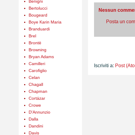
Benigni
Bertolucci
Nessun comme
Bougeard
Posta un co
Boye Karin Maria
Branduardi
Brel
Brontë
Browning
Bryan Adams
Camilleri
Iscriviti a:
Post (At
Carofiglio
Celan
Chagall
Chapman
Cortázar
Crowe
D'Annunzio
Dalla
Dandini
Davis