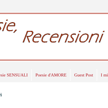
esie SENSUALI
Poesie d'AMORE
Guest Post
I m
i