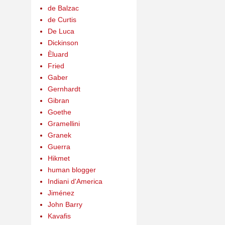
de Balzac
de Curtis
De Luca
Dickinson
Èluard
Fried
Gaber
Gernhardt
Gibran
Goethe
Gramellini
Granek
Guerra
Hikmet
human blogger
Indiani d'America
Jiménez
John Barry
Kavafis