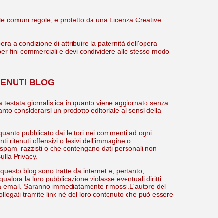
delle comuni regole, è protetto da una Licenza Creative
ra a condizione di attribuire la paternità dell'opera
 per fini commerciali e devi condividere allo stesso modo
TENUTI BLOG
testata giornalistica in quanto viene aggiornato senza
nto considerarsi un prodotto editoriale ai sensi della
quanto pubblicato dai lettori nei commenti ad ogni
i ritenuti offensivi o lesivi dell’immagine o
re spam, razzisti o che contengano dati personali non
ulla Privacy.
n questo blog sono tratte da internet e, pertanto,
ualora la loro pubblicazione violasse eventuali diritti
ia email. Saranno immediatamente rimossi.L'autore del
ollegati tramite link né del loro contenuto che può essere