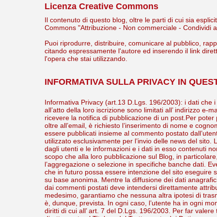
Licenza Creative Commons
Il contenuto di questo blog, oltre le parti di cui sia esp
Commons "Attribuzione - Non commerciale - Condividi all
Puoi riprodurre, distribuire, comunicare al pubblico, rap
citando espressamente l'autore ed inserendo il link diret
l'opera che stai utilizzando.
INFORMATIVA SULLA PRIVACY IN QUES
Informativa Privacy (art.13 D.Lgs. 196/2003): i dati che i
all’atto della loro iscrizione sono limitati all’ indirizzo e-m
ricevere la notifica di pubblicazione di un post.Per pot
oltre all’email, è richiesto l’inserimento di nome e co
essere pubblicati insieme al commento postato dall’utente
utilizzato esclusivamente per l’invio delle news del sito.
dagli utenti e le informazioni e i dati in esso contenuti n
scopo che alla loro pubblicazione sul Blog, in particolare
l’aggregazione o selezione in specifiche banche dati. Event
che in futuro possa essere intenzione del sito eseguire
su base anonima. Mentre la diffusione dei dati anagrafici d
dai commenti postati deve intendersi direttamente attribuit
medesimo, garantiamo che nessuna altra ipotesi di trasmi
è, dunque, prevista. In ogni caso, l’utente ha in ogni mome
diritti di cui all’ art. 7 del D.Lgs. 196/2003. Per far valere t