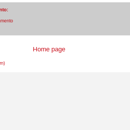
nto:
mmento
Home page
om)