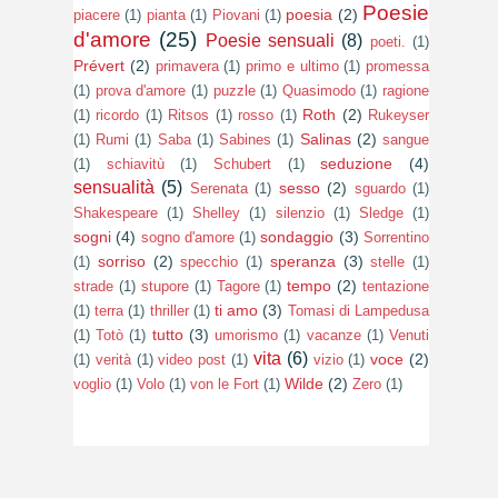
Poesie
poesia
(2)
piacere
(1)
pianta
(1)
Piovani
(1)
d'amore
(25)
Poesie sensuali
(8)
poeti.
(1)
Prévert
(2)
primavera
(1)
primo e ultimo
(1)
promessa
(1)
prova d'amore
(1)
puzzle
(1)
Quasimodo
(1)
ragione
Roth
(2)
(1)
ricordo
(1)
Ritsos
(1)
rosso
(1)
Rukeyser
Salinas
(2)
(1)
Rumi
(1)
Saba
(1)
Sabines
(1)
sangue
seduzione
(4)
(1)
schiavitù
(1)
Schubert
(1)
sensualità
(5)
sesso
(2)
Serenata
(1)
sguardo
(1)
Shakespeare
(1)
Shelley
(1)
silenzio
(1)
Sledge
(1)
sogni
(4)
sondaggio
(3)
sogno d'amore
(1)
Sorrentino
sorriso
(2)
speranza
(3)
(1)
specchio
(1)
stelle
(1)
tempo
(2)
strade
(1)
stupore
(1)
Tagore
(1)
tentazione
ti amo
(3)
(1)
terra
(1)
thriller
(1)
Tomasi di Lampedusa
tutto
(3)
(1)
Totò
(1)
umorismo
(1)
vacanze
(1)
Venuti
vita
(6)
voce
(2)
(1)
verità
(1)
video post
(1)
vizio
(1)
Wilde
(2)
voglio
(1)
Volo
(1)
von le Fort
(1)
Zero
(1)