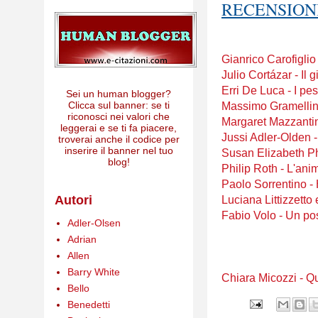
RECENSIONI
Gianrico Carofigli
Julio Cortázar - Il
Erri De Luca - I pe
Sei un human blogger?
Clicca sul banner: se ti
Massimo Gramellini
riconosci nei valori che
Margaret Mazzantin
leggerai e se ti fa piacere,
Jussi Adler-Olden 
troverai anche il codice per
inserire il banner nel tuo
Susan Elizabeth Phi
blog!
Philip Roth - L'an
Paolo Sorrentino - 
Autori
Luciana Littizzetto
Fabio Volo - Un po
Adler-Olsen
Adrian
Allen
Barry White
Chiara Micozzi - Q
Bello
Benedetti