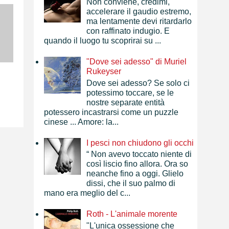
Non conviene, credimi,
accelerare il gaudio estremo,
ma lentamente devi ritardarlo
con raffinato indugio. E
quando il luogo tu scoprirai su ...
"Dove sei adesso" di Muriel
Rukeyser
Dove sei adesso? Se solo ci
potessimo toccare, se le
nostre separate entità
potessero incastrarsi come un puzzle
cinese ... Amore: la...
I pesci non chiudono gli occhi
“ Non avevo toccato niente di
così liscio fino allora. Ora so
neanche fino a oggi. Glielo
dissi, che il suo palmo di
mano era meglio del c...
Roth - L'animale morente
"L'unica ossessione che