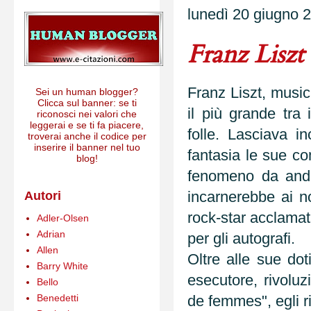
lunedì 20 giugno 
Franz Liszt
Franz Liszt, music
Sei un human blogger?
Clicca sul banner: se ti
il più grande tra 
riconosci nei valori che
leggerai e se ti fa piacere,
folle. Lasciava in
troverai anche il codice per
inserire il banner nel tuo
fantasia le sue c
blog!
fenomeno da anda
incarnerebbe ai no
Autori
rock-star acclamat
Adler-Olsen
Adrian
per gli autografi.
Allen
Oltre alle sue dot
Barry White
esecutore, rivoluz
Bello
Benedetti
de femmes", egli r