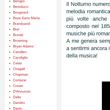
Benigni
Il Notturno numer
Bertolucci
melodia romantica 
Bougeard
più volte anche 
Boye Karin Maria
Branduardi
composto nel 1850
Brel
musiche più roman
Brontë
A me genera sempr
Browning
Bryan Adams
a sentirmi ancora 
Camilleri
della musica!
Carofiglio
Celan
Chagall
Chapman
Cortázar
Crowe
D'Annunzio
Dalla
Dandini
Davis