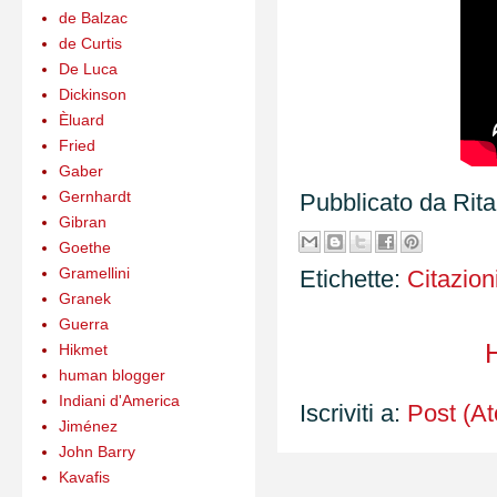
de Balzac
de Curtis
De Luca
Dickinson
Èluard
Fried
Gaber
Gernhardt
Pubblicato da
Rit
Gibran
Goethe
Gramellini
Etichette:
Citazion
Granek
Guerra
Hikmet
human blogger
Indiani d'America
Iscriviti a:
Post (A
Jiménez
John Barry
Kavafis