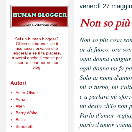
venerdì 27 maggi
Non so più c
Non so più cosa son
Sei un human blogger?
Clicca sul banner: se ti
or di fuoco, ora son
riconosci nei valori che
leggerai e se ti fa piacere,
ogni donna cangiar 
troverai anche il codice per
inserire il banner nel tuo
ogni donna mi fa pal
blog!
Solo ai nomi d'amor,
Autori
mi si turba, mi s'alt
Adler-Olsen
e a parlare mi sfor
Adrian
un desio ch'io non 
Allen
Barry White
Parlo d'amor veglia
Bello
parlo d'amor sogna
Benedetti