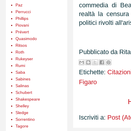
commedia di Beau
Paz
Perrucci
realtà la censura 
Phillips
politici rivolti all'a
Piovani
Prévert
Quasimodo
Ritsos
Pubblicato da
Rit
Roth
Rukeyser
Rumi
Etichette:
Citazion
Saba
Sabines
Figaro
Salinas
Schubert
Shakespeare
Shelley
Sledge
Iscriviti a:
Post (A
Sorrentino
Tagore