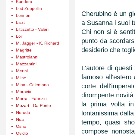
Kundera
Led Zeppellin
Cherubino è un gi
Lennon
a Susanna i suoi 
Liszt
Littizzetto - Valeri
Chi non si è senti
Loi
punto da scordarsi
M. Jagger - K. Richard
desiderio che togli
Magritte
Mastroianni
Mazzantini
L'autore di questi
Merini
famoso all'estero 
Milne
Mina - Celentano
corte dell'impera
Moravia
dirompente novità 
Morra - Fabrizio
la prima volta in
Mozart - Da Ponte
lontanissima dalla
Neruda
Noa
tempo, quasi shoc
Osho
compose nonostant
Ovidio