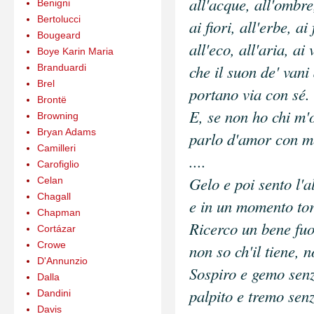
all'acque, all'ombre
Benigni
Bertolucci
ai fiori, all'erbe, ai 
Bougeard
all'eco, all'aria, ai 
Boye Karin Maria
che il suon de' vani
Branduardi
Brel
portano via con sé.
Brontë
E, se non ho chi m'o
Browning
Bryan Adams
parlo d'amor con m
Camilleri
....
Carofiglio
Gelo e poi sento l
Celan
Chagall
e in un momento tor
Chapman
Ricerco un bene fuo
Cortázar
Crowe
non so ch'il tiene, n
D'Annunzio
Sospiro e gemo senz
Dalla
palpito e tremo sen
Dandini
Davis