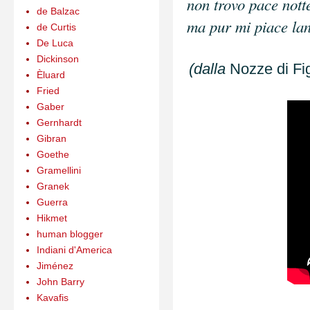
non trovo pace notte
de Balzac
ma pur mi piace lan
de Curtis
De Luca
Dickinson
(dalla
Nozze di Fi
Èluard
Fried
Gaber
Gernhardt
Gibran
Goethe
Gramellini
Granek
Guerra
Hikmet
human blogger
Indiani d'America
Jiménez
John Barry
Kavafis