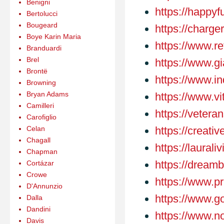
Benigni
https://happy
Bertolucci
Bougeard
https://charg
Boye Karin Maria
https://www.r
Branduardi
Brel
https://www.gi
Brontë
https://www.i
Browning
Bryan Adams
https://www.v
Camilleri
https://veteran
Carofiglio
Celan
https://creati
Chagall
https://laurali
Chapman
https://dream
Cortázar
Crowe
https://www.p
D'Annunzio
https://www.g
Dalla
Dandini
https://www.n
Davis