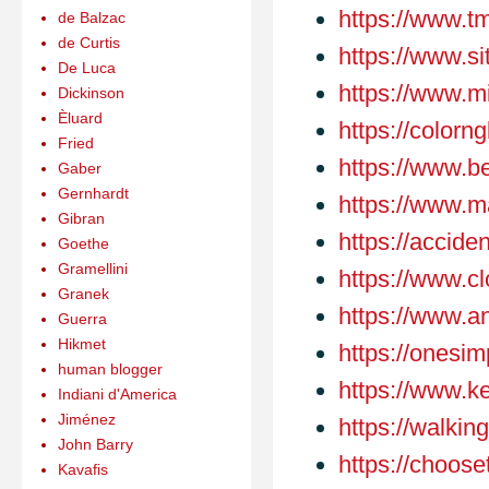
https://www.t
de Balzac
de Curtis
https://www.si
De Luca
https://www.m
Dickinson
Èluard
https://colorng
Fried
https://www.b
Gaber
Gernhardt
https://www.
Gibran
https://acciden
Goethe
Gramellini
https://www.c
Granek
https://www.a
Guerra
Hikmet
https://ones
human blogger
https://www.k
Indiani d'America
Jiménez
https://walki
John Barry
https://choose
Kavafis