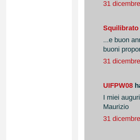
31 dicembre
Squilibrato
...e buon an
buoni propors
31 dicembre
UIFPW08
ha
I miei aug
Maurizio
31 dicembre