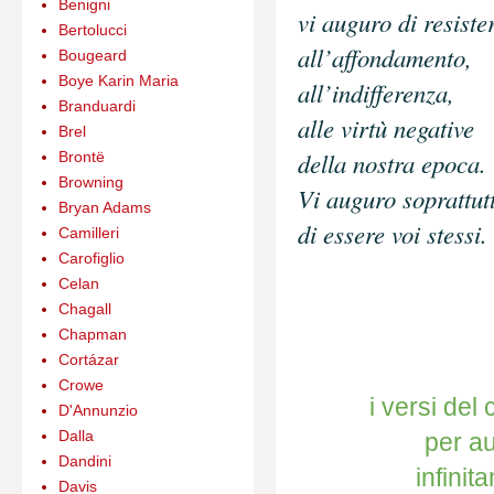
Benigni
vi auguro di resiste
Bertolucci
all’affondamento,
Bougeard
Boye Karin Maria
all’indifferenza,
Branduardi
alle virtù negative
Brel
della nostra epoca.
Brontë
Browning
Vi auguro soprattut
Bryan Adams
di essere voi stessi.
Camilleri
Carofiglio
Celan
Chagall
Chapman
Cortázar
Crowe
i versi del
D'Annunzio
Dalla
per au
Dandini
infinit
Davis