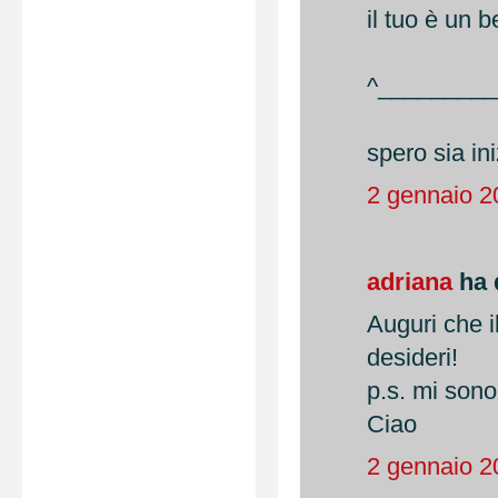
il tuo è un 
^_________
spero sia ini
2 gennaio 2
adriana
ha d
Auguri che i
desideri!
p.s. mi sono i
Ciao
2 gennaio 2