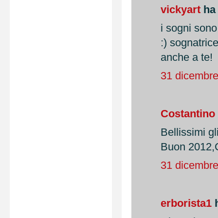
vickyart
ha 
i sogni son
:) sognatric
anche a te!
31 dicembre
Costantino
Bellissimi g
Buon 2012,
31 dicembre
erborista1
h