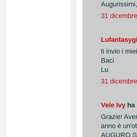
Augurissimi,
31 dicembre
Lufantasyg
ti invio i mi
Baci
Lu
31 dicembre
Vele Ivy
ha 
Grazie! Ave
anno è un'ott
AUGURO S