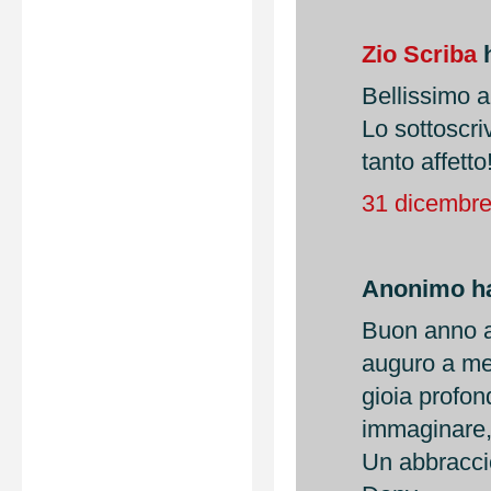
Zio Scriba
h
Bellissimo a
Lo sottoscriv
tanto affetto
31 dicembre
Anonimo ha 
Buon anno a 
auguro a me 
gioia profon
immaginare,
Un abbraccio