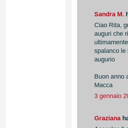
Sandra M.
h
Ciao Rita, g
auguri che r
ultimamente 
spalanco le
augurio
Buon anno a
Macca
3 gennaio 2
Graziana
ha