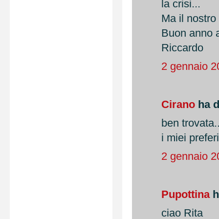
la crisi...
Ma il nostro 
Buon anno a 
Riccardo
2 gennaio 2
Cirano
ha de
ben trovata.
i miei prefer
2 gennaio 2
Pupottina
h
ciao Rita