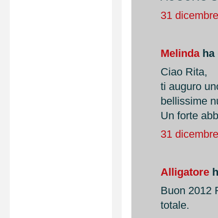
31 dicembre
Melinda
ha 
Ciao Rita,
ti auguro un
bellissime n
Un forte abb
31 dicembre
Alligatore
h
Buon 2012 R
totale.