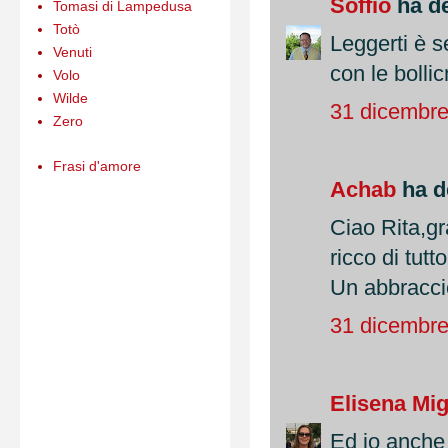
Soffio
ha de
Tomasi di Lampedusa
Totò
Leggerti è 
Venuti
con le bolli
Volo
Wilde
31 dicembre
Zero
Frasi d'amore
Achab
ha de
Ciao Rita,gr
ricco di tutt
Un abbracci
31 dicembre
Elisena Mig
Ed io anche 