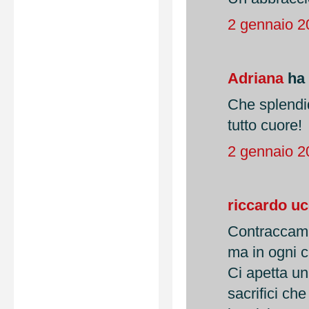
2 gennaio 2
Adriana
ha 
Che splendid
tutto cuore!
2 gennaio 2
riccardo u
Contraccambi
ma in ogni
Ci apetta un 
sacrifici ch