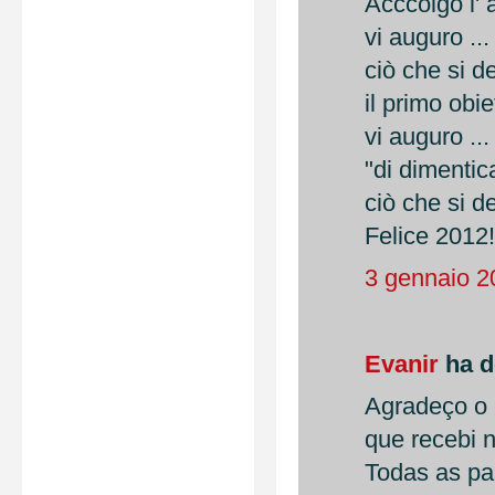
Acccolgo l' 
vi auguro ...
ciò che si d
il primo obi
vi auguro ...
"di dimentic
ciò che si d
Felice 2012!
3 gennaio 2
Evanir
ha de
Agradeço o 
que recebi 
Todas as pa