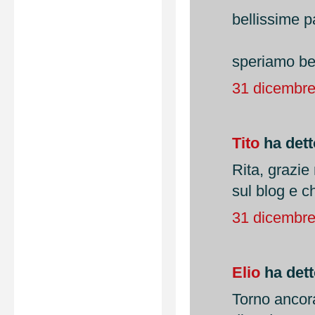
bellissime p
speriamo ben
31 dicembre
Tito
ha detto
Rita, grazie 
sul blog e c
31 dicembre
Elio
ha detto
Torno ancora