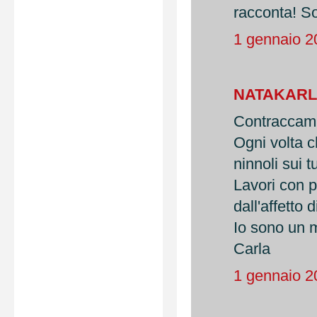
racconta! S
1 gennaio 2
NATAKAR
Contraccambi
Ogni volta 
ninnoli sui t
Lavori con p
dall'affetto d
Io sono un m
Carla
1 gennaio 2