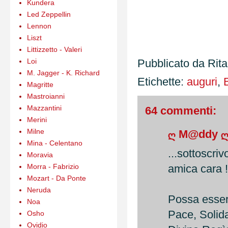
Kundera
Led Zeppellin
Lennon
Liszt
Littizzetto - Valeri
Loi
Pubblicato da
Rit
M. Jagger - K. Richard
Etichette:
auguri
,
Magritte
Mastroianni
Mazzantini
64 commenti:
Merini
Milne
ღ M@ddy 
Mina - Celentano
...sottoscriv
Moravia
Morra - Fabrizio
amica cara !
Mozart - Da Ponte
Neruda
Possa essere
Noa
Pace, Solida
Osho
Ovidio