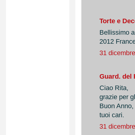
Torte e Dec
Bellissimo a
2012 Franc
31 dicembre
Guard. del 
Ciao Rita,
grazie per gl
Buon Anno, d
tuoi cari.
31 dicembre