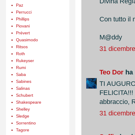
Divina Regì
Paz
Perrucci
Con tutto il
Phillips
Piovani
Prévert
M@ddy
Quasimodo
Ritsos
31 dicembre
Roth
Rukeyser
Rumi
Teo Dor
ha 
Saba
Sabines
TI AUGURO S
Salinas
FELICITA!!! 
Schubert
abbraccio, R
Shakespeare
Shelley
31 dicembre
Sledge
Sorrentino
Tagore