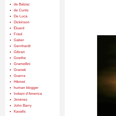
de Balzac
de Curtis
De Luca
Dickinson
Èluard
Fried
Gaber
Gernhardt
Gibran
Goethe
Gramellini
Granek
Guerra
Hikmet
human blogger
Indiani d'America
Jiménez
John Barry
Kavafis