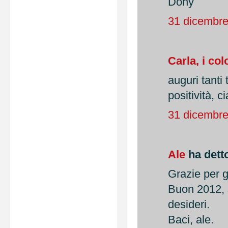
Dony
31 dicembre
Carla, i col
auguri tanti
positività, c
31 dicembre
Ale
ha detto
Grazie per g
Buon 2012, s
desideri.
Baci, ale.