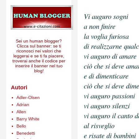
Vi auguro sogni
a non finire
la voglia furiosa
Sei un human blogger?
di realizzarne qual
Clicca sul banner: se ti
riconosci nei valori che
vi au
guro di amare
leggerai e se ti fa piacere,
troverai anche il codice per
ciò che si deve ama
inserire il banner nel tuo
blog!
e di dimenticare
ciò che si deve dim
Autori
vi auguro passioni
Adler-Olsen
vi auguro silenzi
Adrian
Allen
vi auguro il canto d
Barry White
al risveglio
Bello
Benedetti
e risate di bambini