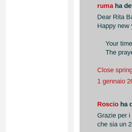
ruma
ha det
Dear Rita B
Happy new 
Your time i
The prayer 
Close sprin
1 gennaio 2
Roscio
ha d
Grazie per i
che sia un 