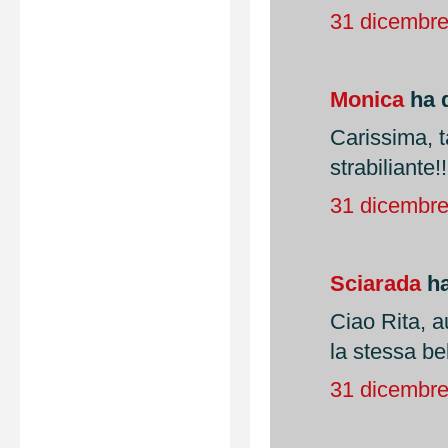
31 dicembre
Monica
ha d
Carissima, ta
strabiliante
31 dicembre
Sciarada
ha
Ciao Rita, a
la stessa be
31 dicembre