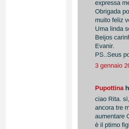
expressa me
Obrigada po
muito feliz 
Uma linda s
Beijos carin
Evanir.
PS..Seus po
3 gennaio 2
Pupottina
h
ciao Rita. 
ancora tre 
aumentare
è il ptimo f