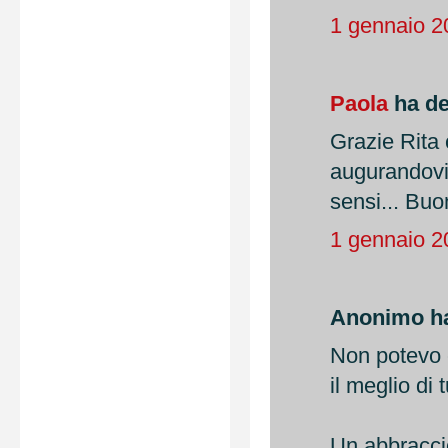
1 gennaio 2
Paola
ha det
Grazie Rita 
augurandovi 
sensi... Buo
1 gennaio 2
Anonimo ha 
Non potevo 
il meglio di 
Un abbracci